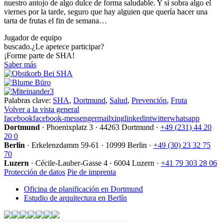
nuestro antojo de algo dulce de forma saludable. Y si sobra algo el
viernes por la tarde, seguro que hay alguien que quería hacer una
tarta de frutas el fin de semana…
Jugador de equipo
buscado.
¿Le apetece participar?
¡Forme parte de SHA!
Saber más
Palabras clave:
SHA
,
Dortmund
,
Salud
,
Prevención
,
Fruta
Volver a la vista general
facebook
facebook-messenger
mail
xing
linkedin
twitter
whatsapp
Dortmund
·
Phoenixplatz 3
·
44263 Dortmund
·
+49 (231) 44 20
20 0
Berlin
·
Erkelenzdamm 59-61
·
10999 Berlin
·
+49 (30) 23 32 75
70
Luzern
·
Cécile-Lauber-Gasse 4
·
6004 Luzern
·
+41 79 303 28 06
Protección de datos
Pie de imprenta
Oficina de planificación en Dortmund
Estudio de arquitectura en Berlín