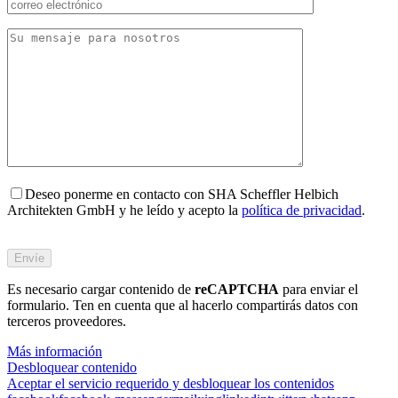
Deseo ponerme en contacto con SHA Scheffler Helbich
Architekten GmbH y he leído y acepto la
política de privacidad
.
Bitte
füllen
Sie
Es necesario cargar contenido de
dieses
reCAPTCHA
para enviar el
formulario. Ten en cuenta que al hacerlo compartirás datos con
Feld
terceros proveedores.
nicht
aus.
Más información
Desbloquear contenido
Aceptar el servicio requerido y desbloquear los contenidos