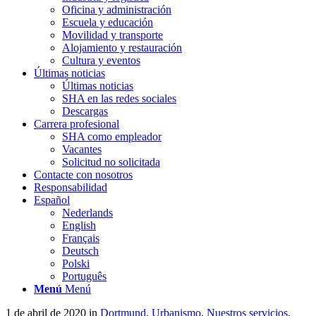
Oficina y administración
Escuela y educación
Movilidad y transporte
Alojamiento y restauración
Cultura y eventos
Últimas noticias
Últimas noticias
SHA en las redes sociales
Descargas
Carrera profesional
SHA como empleador
Vacantes
Solicitud no solicitada
Contacte con nosotros
Responsabilidad
Español
Nederlands
English
Français
Deutsch
Polski
Português
Menú
Menú
1 de abril de 2020
in
Dortmund
,
Urbanismo
,
Nuestros servicios
,