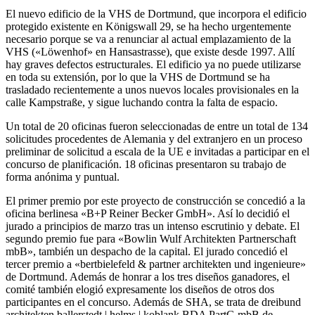
El nuevo edificio de la VHS de Dortmund, que incorpora el edificio
protegido existente en Königswall 29, se ha hecho urgentemente
necesario porque se va a renunciar al actual emplazamiento de la
VHS («Löwenhof» en Hansastrasse), que existe desde 1997. Allí
hay graves defectos estructurales. El edificio ya no puede utilizarse
en toda su extensión, por lo que la VHS de Dortmund se ha
trasladado recientemente a unos nuevos locales provisionales en la
calle Kampstraße, y sigue luchando contra la falta de espacio.
Un total de 20 oficinas fueron seleccionadas de entre un total de 134
solicitudes procedentes de Alemania y del extranjero en un proceso
preliminar de solicitud a escala de la UE e invitadas a participar en el
concurso de planificación. 18 oficinas presentaron su trabajo de
forma anónima y puntual.
El primer premio por este proyecto de construcción se concedió a la
oficina berlinesa «B+P Reiner Becker GmbH». Así lo decidió el
jurado a principios de marzo tras un intenso escrutinio y debate. El
segundo premio fue para «Bowlin Wulf Architekten Partnerschaft
mbB», también un despacho de la capital. El jurado concedió el
tercer premio a «bertbielefeld & partner architekten und ingenieure»
de Dortmund. Además de honrar a los tres diseños ganadores, el
comité también elogió expresamente los diseños de otros dos
participantes en el concurso. Además de SHA, se trata de dreibund
architekten ballerstedt | helms | koblank BDA PartG mbB de