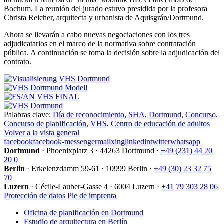
Bochum. La reunión del jurado estuvo presidida por la profesora
Christa Reicher, arquitecta y urbanista de Aquisgrán/Dortmund.
Ahora se llevarán a cabo nuevas negociaciones con los tres
adjudicatarios en el marco de la normativa sobre contratación
pública. A continuación se toma la decisión sobre la adjudicación del
contrato.
Palabras clave:
Día de reconocimiento
,
SHA
,
Dortmund
,
Concurso
,
Concurso de planificación
,
VHS
,
Centro de educación de adultos
Volver a la vista general
facebook
facebook-messenger
mail
xing
linkedin
twitter
whatsapp
Dortmund
·
Phoenixplatz 3
·
44263 Dortmund
·
+49 (231) 44 20
20 0
Berlin
·
Erkelenzdamm 59-61
·
10999 Berlin
·
+49 (30) 23 32 75
70
Luzern
·
Cécile-Lauber-Gasse 4
·
6004 Luzern
·
+41 79 303 28 06
Protección de datos
Pie de imprenta
Oficina de planificación en Dortmund
Estudio de arquitectura en Berlín