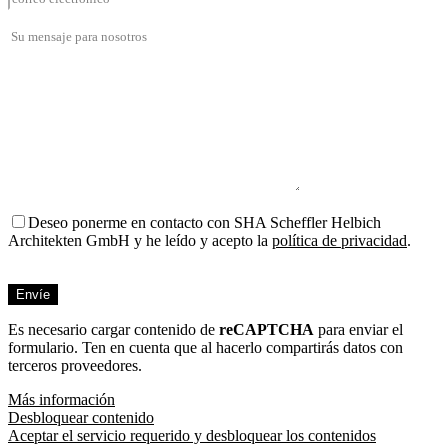
Deseo ponerme en contacto con SHA Scheffler Helbich
Architekten GmbH y he leído y acepto la
política de privacidad
.
Bitte
füllen
Sie
Es necesario cargar contenido de
dieses
reCAPTCHA
para enviar el
formulario. Ten en cuenta que al hacerlo compartirás datos con
Feld
terceros proveedores.
nicht
aus.
Más información
Desbloquear contenido
Aceptar el servicio requerido y desbloquear los contenidos