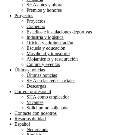
SHA antes y ahora
Premios y honores
Proyectos
Proyectos
Comercio
Estadios e instalaciones deportivas
Industria y logística
Oficina y administración
Escuela y educación
Movilidad y transporte
Alojamiento y restauración
Cultura y eventos
Últimas noticias
Últimas noticias
SHA en las redes sociales
Descargas
Carrera profesional
SHA como empleador
Vacantes
Solicitud no solicitada
Contacte con nosotros
Responsabilidad
Español
Nederlands
English