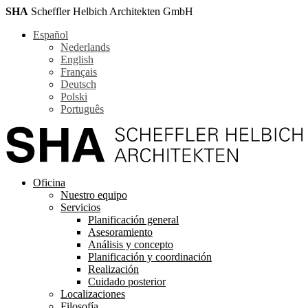
SHA
Scheffler Helbich Architekten GmbH
Español
Nederlands
English
Français
Deutsch
Polski
Português
Oficina
Nuestro equipo
Servicios
Planificación general
Asesoramiento
Análisis y concepto
Planificación y coordinación
Realización
Cuidado posterior
Localizaciones
Filosofía