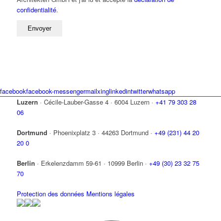
confidentialité
.
facebook
facebook-messenger
mail
xing
linkedin
twitter
whatsapp
Luzern
·
Cécile-Lauber-Gasse 4
·
6004 Luzern
·
+41 79 303 28
06
Dortmund
·
Phoenixplatz 3
·
44263 Dortmund
·
+49 (231) 44 20
20 0
Berlin
·
Erkelenzdamm 59-61
·
10999 Berlin
·
+49 (30) 23 32 75
70
Protection des données
Mentions légales