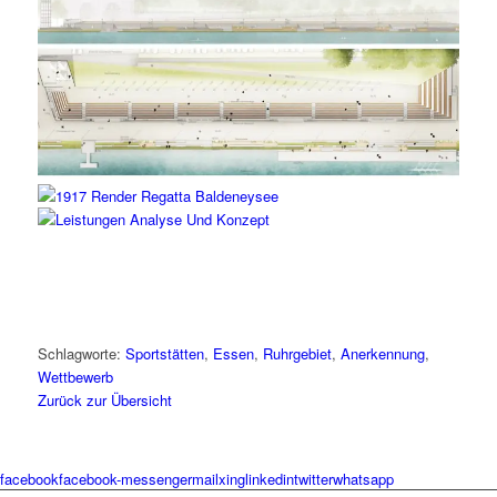
Schlagworte:
Sportstätten
,
Essen
,
Ruhrgebiet
,
Anerkennung
,
Wettbewerb
Zurück zur Übersicht
facebook
facebook-messenger
mail
xing
linkedin
twitter
whatsapp