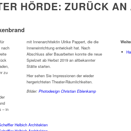
ER HÖRDE: ZURÜCK AN
kenbrand
für
mit Innenarchitektin Ulrike Pappert, die die
Weite
– nach
Inneneinrichtung entwickelt hat. Nach
Ha
eite
Abschluss aller Bauarbeiten konnte die neue
lück
Spielzeit ab Herbst 2019 an altbekannter
aden,
Stätte starten.
hr zu
Hier sehen Sie Impressionen der wieder
hergerichteten Theater-Räumlichkeiten.
Bilder:
Photodesign Christian Eblenkamp
der
und
 – in