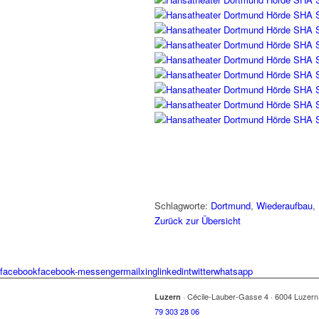
Schlagworte:
Dortmund
,
Wiederaufbau
,
Zurück zur Übersicht
facebook
facebook-messenger
mail
xing
linkedin
twitter
whatsapp
·
Cécile-Lauber-Gasse 4
·
6004 Luzer
Luzern
79 303 28 06