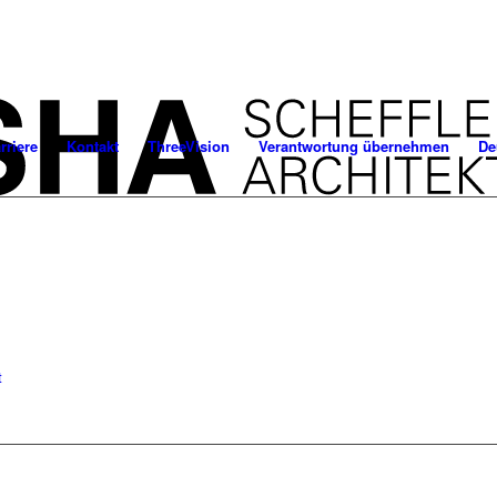
rriere
Kontakt
ThreeVision
Verantwortung übernehmen
De
t