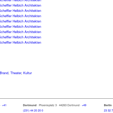
Brand
,
Theater
,
Kultur
n
·
+41
·
Phoenixplatz 3
·
44263 Dortmund
·
+49
Dortmund
Berlin
(231) 44 20 20 0
23 32 