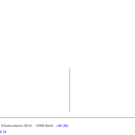
·
Erkelenzdamm 59-61
·
10999 Berlin
·
+49 (30)
75 70