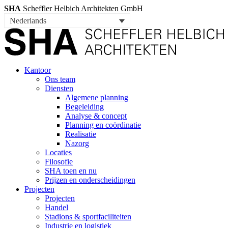
SHA
Scheffler Helbich Architekten GmbH
Nederlands
Kantoor
Ons team
Diensten
Algemene planning
Begeleiding
Analyse & concept
Planning en coördinatie
Realisatie
Nazorg
Locaties
Filosofie
SHA toen en nu
Prijzen en onderscheidingen
Projecten
Projecten
Handel
Stadions & sportfaciliteiten
Industrie en logistiek