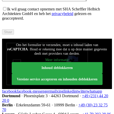
Ik wil graag contact opnemen met SHA Scheffler Helbich
Architekten GmbH en heb het
privacybeleid
gelezen en
geaccepteerd.
Bitte
füllen
Sie
dieses
Om het formulier te verzenden, moet u inhoud laden van
Feld
reCAPTCHA
. Houd er rekening mee dat u op deze manier gegevens
nicht
deelt met providers van derden.
aus.
Meer informatie
Inhoud deblokkeren
Vereiste service accepteren en inhouden deblokkeren
facebook
facebook-messenger
mail
xing
linkedin
twitter
whatsapp
Dortmund
·
Phoenixplatz 3
·
44263 Dortmund
·
+49 (231) 44 20
20 0
Berlin
·
Erkelenzdamm 59-61
·
10999 Berlin
·
+49 (30) 23 32 75
70