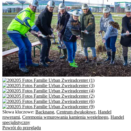
Słowa kluczowe:
Backnang
,
Centrum dwukołowe
,
Handel
rowerami
,
Ceremonia wmurowania kamienia węgielnego
,
Handel
specjalistyczny
Powrót do przeglądu