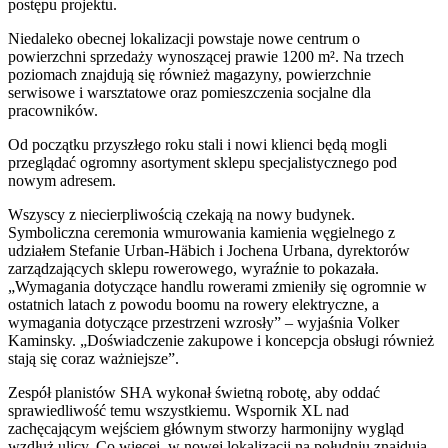
postępu projektu.
Niedaleko obecnej lokalizacji powstaje nowe centrum o
powierzchni sprzedaży wynoszącej prawie 1200 m². Na trzech
poziomach znajdują się również magazyny, powierzchnie
serwisowe i warsztatowe oraz pomieszczenia socjalne dla
pracowników.
Od początku przyszłego roku stali i nowi klienci będą mogli
przeglądać ogromny asortyment sklepu specjalistycznego pod
nowym adresem.
Wszyscy z niecierpliwością czekają na nowy budynek.
Symboliczna ceremonia wmurowania kamienia węgielnego z
udziałem Stefanie Urban-Häbich i Jochena Urbana, dyrektorów
zarządzających sklepu rowerowego, wyraźnie to pokazała.
„Wymagania dotyczące handlu rowerami zmieniły się ogromnie w
ostatnich latach z powodu boomu na rowery elektryczne, a
wymagania dotyczące przestrzeni wzrosły” – wyjaśnia Volker
Kaminsky. „Doświadczenie zakupowe i koncepcja obsługi również
stają się coraz ważniejsze”.
Zespół planistów SHA wykonał świetną robotę, aby oddać
sprawiedliwość temu wszystkiemu. Wspornik XL nad
zachęcającym wejściem głównym stworzy harmonijny wygląd
wzdłuż ulicy. Co więcej, w nowej lokalizacji na południu znajdują