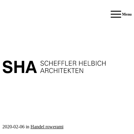
SHA
Scheffler Helbich Architekten GmbH
Menu
Polski
Nederlands
English
Français
Deutsch
Português
Español
2020-02-06
in
Handel rowerami