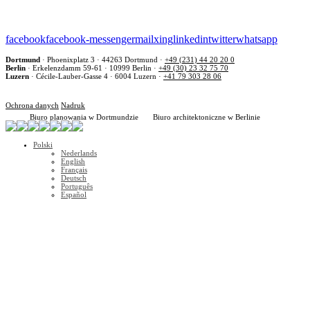
facebook
facebook-messenger
mail
xing
linkedin
twitter
whatsapp
Dortmund
·
Phoenixplatz 3
·
44263 Dortmund
·
+49 (231) 44 20 20 0
Berlin
·
Erkelenzdamm 59-61
·
10999 Berlin
·
+49 (30) 23 32 75 70
Luzern
·
Cécile-Lauber-Gasse 4
·
6004 Luzern
·
+41 79 303 28 06
Ochrona danych
Nadruk
Biuro planowania w Dortmundzie
Biuro architektoniczne w Berlinie
Polski
Nederlands
English
Français
Deutsch
Português
Español