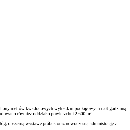
miliony metrów kwadratowych wykładzin podłogowych i 24-godzinną
udowano również oddział o powierzchni 2 600 m².
łóg, obszerną wystawę próbek oraz nowoczesną administrację z