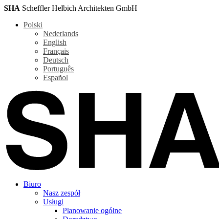
SHA
Scheffler Helbich Architekten GmbH
Polski
Nederlands
English
Français
Deutsch
Português
Español
Biuro
Nasz zespół
Usługi
Planowanie ogólne