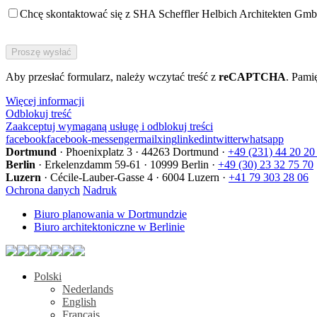
Chcę skontaktować się z SHA Scheffler Helbich Architekten Gmb
Bitte
füllen
Sie
Aby przesłać formularz, należy wczytać treść z
dieses
reCAPTCHA
. Pami
Feld
Więcej informacji
nicht
Odblokuj treść
aus.
Zaakceptuj wymaganą usługę i odblokuj treści
facebook
facebook-messenger
mail
xing
linkedin
twitter
whatsapp
Dortmund
·
Phoenixplatz 3
·
44263 Dortmund
·
+49 (231) 44 20 20
Berlin
·
Erkelenzdamm 59-61
·
10999 Berlin
·
+49 (30) 23 32 75 70
Luzern
·
Cécile-Lauber-Gasse 4
·
6004 Luzern
·
+41 79 303 28 06
Ochrona danych
Nadruk
Biuro planowania w Dortmundzie
Biuro architektoniczne w Berlinie
Polski
Nederlands
English
Français