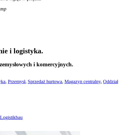
kamp
e i logistyka.
zemysłowych i komercyjnych.
yka
,
Przemysł
,
Sprzedaż hurtowa
,
Magazyn centralny
,
Oddział