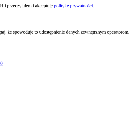
H i przeczytałem i akceptuję
politykę prywatności
.
ętaj, że spowoduje to udostępnienie danych zewnętrznym operatorom.
 0