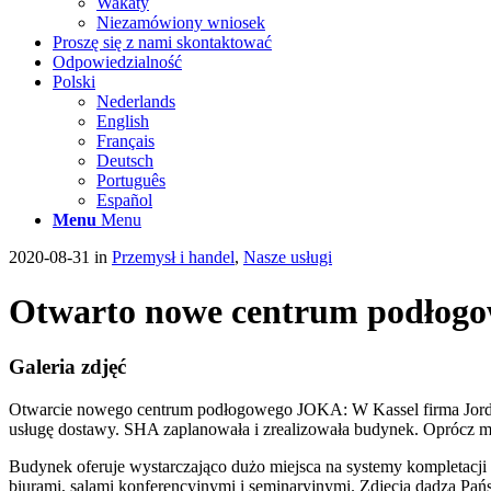
Wakaty
Niezamówiony wniosek
Proszę się z nami skontaktować
Odpowiedzialność
Polski
Nederlands
English
Français
Deutsch
Português
Español
Menu
Menu
2020-08-31
in
Przemysł i handel
,
Nasze usługi
Otwarto nowe centrum podłog
Galeria zdjęć
Otwarcie nowego centrum podłogowego JOKA: W Kassel firma Jordan
usługę dostawy. SHA zaplanowała i zrealizowała budynek. Oprócz 
Budynek oferuje wystarczająco dużo miejsca na systemy kompletacji
biurami, salami konferencyjnymi i seminaryjnymi. Zdjęcia dadzą Pań