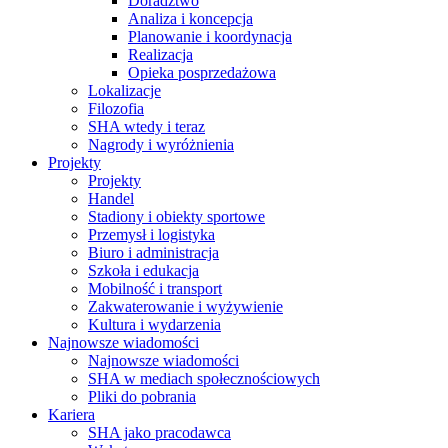
Doradztwo
Analiza i koncepcja
Planowanie i koordynacja
Realizacja
Opieka posprzedażowa
Lokalizacje
Filozofia
SHA wtedy i teraz
Nagrody i wyróżnienia
Projekty
Projekty
Handel
Stadiony i obiekty sportowe
Przemysł i logistyka
Biuro i administracja
Szkoła i edukacja
Mobilność i transport
Zakwaterowanie i wyżywienie
Kultura i wydarzenia
Najnowsze wiadomości
Najnowsze wiadomości
SHA w mediach społecznościowych
Pliki do pobrania
Kariera
SHA jako pracodawca