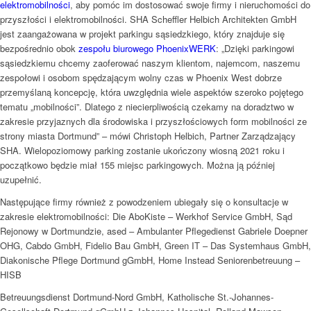
elektromobilności
, aby pomóc im dostosować swoje firmy i nieruchomości do
przyszłości i elektromobilności. SHA Scheffler Helbich Architekten GmbH
jest zaangażowana w projekt parkingu sąsiedzkiego, który znajduje się
bezpośrednio obok
zespołu biurowego PhoenixWERK
: „Dzięki parkingowi
sąsiedzkiemu chcemy zaoferować naszym klientom, najemcom, naszemu
zespołowi i osobom spędzającym wolny czas w Phoenix West dobrze
przemyślaną koncepcję, która uwzględnia wiele aspektów szeroko pojętego
tematu „mobilności”. Dlatego z niecierpliwością czekamy na doradztwo w
zakresie przyjaznych dla środowiska i przyszłościowych form mobilności ze
strony miasta Dortmund” – mówi Christoph Helbich, Partner Zarządzający
SHA. Wielopoziomowy parking zostanie ukończony wiosną 2021 roku i
początkowo będzie miał 155 miejsc parkingowych. Można ją później
uzupełnić.
Następujące firmy również z powodzeniem ubiegały się o konsultacje w
zakresie elektromobilności: Die AboKiste – Werkhof Service GmbH, Sąd
Rejonowy w Dortmundzie, ased – Ambulanter Pflegedienst Gabriele Doepner
OHG, Cabdo GmbH, Fidelio Bau GmbH, Green IT – Das Systemhaus GmbH,
Diakonische Pflege Dortmund gGmbH, Home Instead Seniorenbetreuung –
HISB
Betreuungsdienst Dortmund-Nord GmbH, Katholische St.-Johannes-