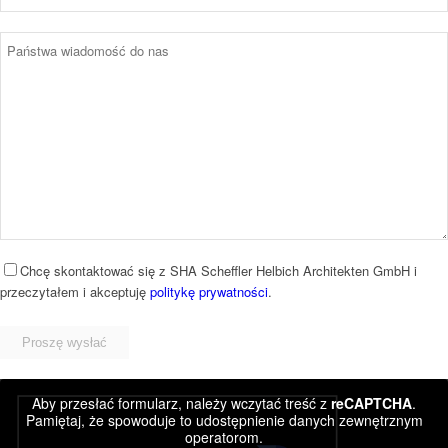
Chcę skontaktować się z SHA Scheffler Helbich Architekten GmbH i
przeczytałem i akceptuję
politykę prywatności
.
Bitte
füllen
Sie
dieses
Aby przesłać formularz, należy wczytać treść z
reCAPTCHA
.
Feld
Pamiętaj, że spowoduje to udostępnienie danych zewnętrznym
nicht
operatorom.