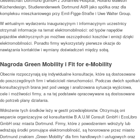
Gesellschaft Dortmund gGmbH z Johannes-Hospital, Rolland Mawson
Küchendesign, Studierendenwerk Dortmund AöR jako spółka oraz dla
kompleksu mieszkaniowego przy Emil-Figge-Straße i Uwe Walter Group.
W wirtualnym wydarzeniu inauguracyjnym i informacyjnym uczestnicy
otrzymali informacje na temat elektromobilności: od typów napędów
pojazdów elektrycznych po możliwe oszczędności kosztów i emisji dzięki
elektromobilności. Ponadto firmy wykorzystały pierwsze okazje do
nawiązania kontaktów i wymiany doświadczeń między sobą.
Nagroda Green Mobility i Fit for e-Mobility
Obecnie rozpoczynają się indywidualne konsultacje, które są dostosowane
do poszczególnych firm i właścicieli nieruchomości. Podczas dwóch spotkań
konsultacyjnych brana jest pod uwagę i analizowana sytuacja wyjściowa,
cele i możliwości firmy, a na tej podstawie opracowywane są dostosowane
do potrzeb plany działania.
Wdrożenie tych środków leży w gestii przedsiębiorstw. Otrzymują oni
wsparcie organizacyjne od konsultantów B.A.U.M Consult GmbH i EcoLibro
GmbH oraz miasta Dortmund. Firmy, które z powodzeniem wdrożyły lub
wdrażają środki promujące elektromobilność, są honorowane przez miasto
Dortmund znakiem „Green Mobility” dla firm handlowych i usługowych oraz