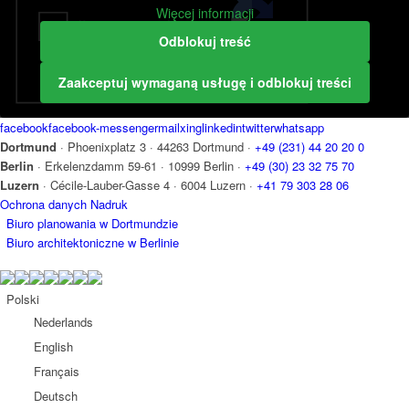
aus.
Więcej informacji
Odblokuj treść
Zaakceptuj wymaganą usługę i odblokuj treści
facebook
facebook-messenger
mail
xing
linkedin
twitter
whatsapp
Dortmund
·
Phoenixplatz 3
·
44263 Dortmund
·
+49 (231) 44 20 20 0
Berlin
·
Erkelenzdamm 59-61
·
10999 Berlin
·
+49 (30) 23 32 75 70
Luzern
·
Cécile-Lauber-Gasse 4
·
6004 Luzern
·
+41 79 303 28 06
Ochrona danych
Nadruk
Biuro planowania w Dortmundzie
Biuro architektoniczne w Berlinie
Polski
Nederlands
English
Français
Deutsch