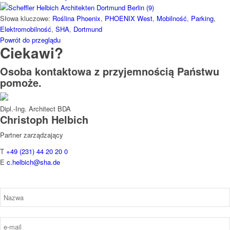
Słowa kluczowe:
Roślina Phoenix
,
PHOENIX West
,
Mobilność
,
Parking
,
Elektromobilność
,
SHA
,
Dortmund
Powrót do przeglądu
Ciekawi?
Osoba kontaktowa z przyjemnością Państwu
pomoże.
Dipl.-Ing. Architect BDA
Christoph
Helbich
Partner zarządzający
T
+49 (231) 44 20 20 0
E
c.helbich@sha.de