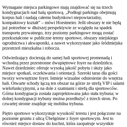
Wymagane miejsca parkingowe mają znajdować się na trzech
kondygnacjach nad halą sportową. „Podłogi parkingu obejmują
korpus hali i nadają całemu budynkowi niepowtarzalny,
kompaktowy kształt” – mówi Horstmeier. Jeśli obszary te nie będą
już potrzebne w dłuższej perspektywie ze względu na spadek
transportu prywatnego, trzy poziomy parkingowe mogą zostać
przekształcone w publiczne tereny sportowe, obszary miejskiego
ogrodnictwa i akwaponiki, a nawet wykorzystane jako śródmiejska
przestrzeń mieszkalna i robocza.
Odwiedzający docierają do samej hali sportowej promenadą i
wchodzą przez przestronne dwupiętrowe foyer na dziedzińcu.
Nawet dziedziniec oferuje wysoką jakość pobytu i służy jako
miejsce spotkań, oczekiwania i orientacji. Szeroki taras dla gości
tworzy wewnętrzne foyer. Istnieje wizualne odniesienie do wnętrza
hali. Otwarte schody łączą ten obszar na górze ze strefą VIP i salami
wielofunkcyjnymi, a na dole z szatniami i strefą dla sportowców.
Górna kondygnacja została zaprojektowana jako stała trybuna; w
dolnej kondygnacji trybuny można przedłużyć z trzech stron. Po
czwartej stronie znajduje się mobilna trybuna.
Piętro sportowe wykorzystuje wysokość terenu i jest połączone na
poziomie gruntu z ulicą Übelgönne z foyer sportowym. Jest to
również miejsce dostaw do kuchni, która zaopatruje wszystkie