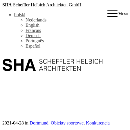
SHA
Scheffler Helbich Architekten GmbH
Menu
Polski
Nederlands
English
Français
Deutsch
Português
Español
2021-04-28
in
Dortmund
,
Obiekty sportowe
,
Konkurencja