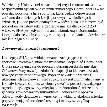
W dzielnicy Unionviertel w zachodniej części centrum miasta – w
bezpośrednim sąsiedztwie charakterystycznego Dortmunder U – ma
powstać poczwórna hala sportowa, która będzie odpowiednia
zarówno do codziennych lekcji sportowych w okolicznych
szkołach, jak i do profesjonalnych zawodów. Hala, która może być
podzielona na cztery sekcje, zaoferuje miejsce dla około 3 250
widzów. SHA jest jedyną firmą architektoniczną z Dortmundu,
której udało się zdobyć punkty za to specjalne zadanie budowlane w
mieście Zagłębia Ruhry.
Zrównoważony rozwój i zmienność
Koncepcja SHA przewiduje otwarte i zachęcające centrum
sportowe i eventowe, które ma uzupełniać i dopełniać Dortmunder
U oraz przyczyniać się do poprawy otaczającej tkanki miejskiej.
Zrównoważony rozwój i zdolność adaptacji to kluczowe zasady
nowego centrum sportowego. Poprzez nakładanie warstw i
układanie ich zastosowań, ślad strukturalny jest zminimalizowany w
jak największym stopniu; „zielona głowa” w postaci pływającego
ogrodu miejskiego tworzy miejską bioróżnorodność, wiąże kurz i
generuje zrównoważony mikroklimat. Jednocześnie opóźnia
odpływ wody deszczowej, wnosi cenny wkład w ekologię miejską
poprzez swoją różnorodność roślinną i tworzy szczególną
tożsamość.