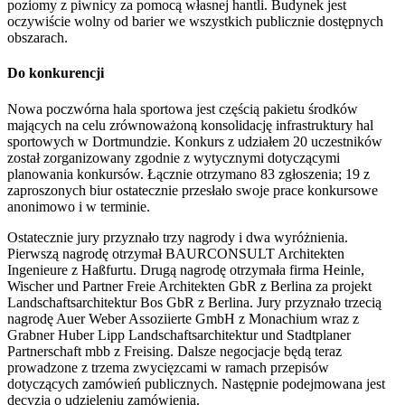
poziomy z piwnicy za pomocą własnej hantli. Budynek jest
oczywiście wolny od barier we wszystkich publicznie dostępnych
obszarach.
Do konkurencji
Nowa poczwórna hala sportowa jest częścią pakietu środków
mających na celu zrównoważoną konsolidację infrastruktury hal
sportowych w Dortmundzie. Konkurs z udziałem 20 uczestników
został zorganizowany zgodnie z wytycznymi dotyczącymi
planowania konkursów. Łącznie otrzymano 83 zgłoszenia; 19 z
zaproszonych biur ostatecznie przesłało swoje prace konkursowe
anonimowo i w terminie.
Ostatecznie jury przyznało trzy nagrody i dwa wyróżnienia.
Pierwszą nagrodę otrzymał BAURCONSULT Architekten
Ingenieure z Haßfurtu. Drugą nagrodę otrzymała firma Heinle,
Wischer und Partner Freie Architekten GbR z Berlina za projekt
Landschaftsarchitektur Bos GbR z Berlina. Jury przyznało trzecią
nagrodę Auer Weber Assoziierte GmbH z Monachium wraz z
Grabner Huber Lipp Landschaftsarchitektur und Stadtplaner
Partnerschaft mbb z Freising. Dalsze negocjacje będą teraz
prowadzone z trzema zwycięzcami w ramach przepisów
dotyczących zamówień publicznych. Następnie podejmowana jest
decyzja o udzieleniu zamówienia.