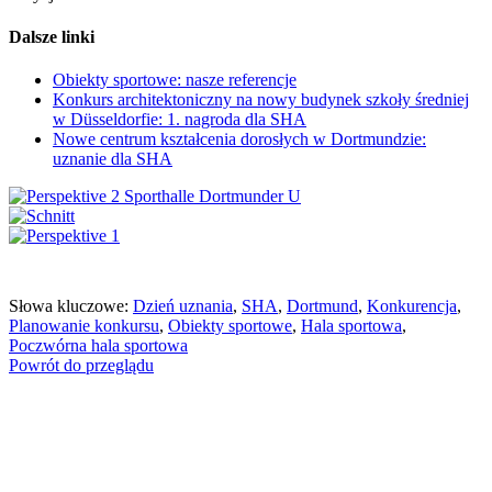
Dalsze linki
Obiekty sportowe: nasze referencje
Konkurs architektoniczny na nowy budynek szkoły średniej
w Düsseldorfie: 1. nagroda dla SHA
Nowe centrum kształcenia dorosłych w Dortmundzie:
uznanie dla SHA
Słowa kluczowe:
Dzień uznania
,
SHA
,
Dortmund
,
Konkurencja
,
Planowanie konkursu
,
Obiekty sportowe
,
Hala sportowa
,
Poczwórna hala sportowa
Powrót do przeglądu