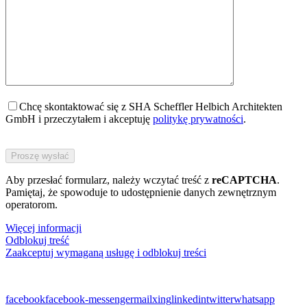
Chcę skontaktować się z SHA Scheffler Helbich Architekten
GmbH i przeczytałem i akceptuję
politykę prywatności
.
Bitte
füllen
Sie
Aby przesłać formularz, należy wczytać treść z
dieses
reCAPTCHA
.
Pamiętaj, że spowoduje to udostępnienie danych zewnętrznym
Feld
operatorom.
nicht
aus.
Więcej informacji
Odblokuj treść
Zaakceptuj wymaganą usługę i odblokuj treści
facebook
facebook-messenger
mail
xing
linkedin
twitter
whatsapp