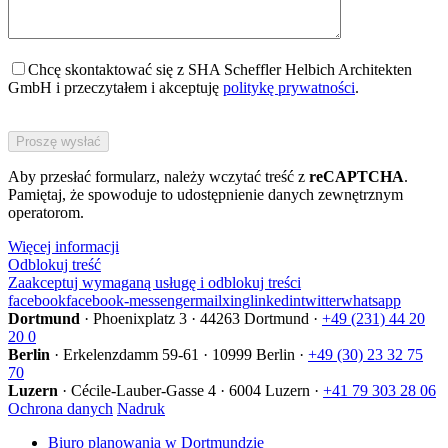
Chcę skontaktować się z SHA Scheffler Helbich Architekten
GmbH i przeczytałem i akceptuję
politykę prywatności
.
Bitte
füllen
Sie
Aby przesłać formularz, należy wczytać treść z
dieses
reCAPTCHA
.
Pamiętaj, że spowoduje to udostępnienie danych zewnętrznym
Feld
operatorom.
nicht
aus.
Więcej informacji
Odblokuj treść
Zaakceptuj wymaganą usługę i odblokuj treści
facebook
facebook-messenger
mail
xing
linkedin
twitter
whatsapp
Dortmund
·
Phoenixplatz 3
·
44263 Dortmund
·
+49 (231) 44 20
20 0
Berlin
·
Erkelenzdamm 59-61
·
10999 Berlin
·
+49 (30) 23 32 75
70
Luzern
·
Cécile-Lauber-Gasse 4
·
6004 Luzern
·
+41 79 303 28 06
Ochrona danych
Nadruk
Biuro planowania w Dortmundzie