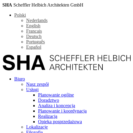
SHA
Scheffler Helbich Architekten GmbH
Polski
Nederlands
English
Français
Deutsch
Português
Español
Biuro
Nasz zespół
Usługi
Planowanie ogólne
Doradztwo
Analiza i koncepcja
Planowanie i koordynacja
Realizacja
Opieka posprzedażowa
Lokalizacje
Filozofia