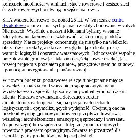
koncepcje mobilności w gminach; stacje rowerowe i gęstsze sieci
ścieżek rowerowych ułatwiają przejście na rower.
SHA wspiera ten rozwój od ponad 25 lat. W tym czasie
centra
dwukołowe
oparte na naszych planach zostały zbudowane w całych
Niemczech. Wspólnie z naszymi klientami byliśmy w stanie
zdecydowanie kierować i kształtować transformację punktów
sprzedaży. Nasze projekty koncentrują się nie tylko na wielkości
obszarów sprzedaży, ale także uwzględniają zmieniające się
warunki logistyki i obszarów warsztatowych. Jednocześnie wspólne
poszukiwanie gruntów jest tak samo częścią naszych zadań, jak
rozwój projektu z podziałem gruntów, przygotowaniem do budowy
i pomocą w przygotowaniu planów rozwoju.
W nowym budynku podstawowe relacje funkcjonalne między
sprzedażą, magazynem i warsztatem są opracowywane w
wyidealizowany sposób i łączone z indywidualnymi pomysłami
klienta. Kluczowe wymagania dotyczące struktur
architektonicznych opierają się na specjalnych cechach
logistycznych i optymalizujących wydajność. Obejmują one na
przykład wymóg „jednowymiarowego przepływu towarów”,
wizualną i architektoniczną emancypację sprzedaży i warsztatu
(naprawczego) lub współczesną integrację montażu nowych
rowerów z procesem operacyjnym. Stwarza to przestrzeń dla
szerokiej gamy produktów i najlepszej obsługi.