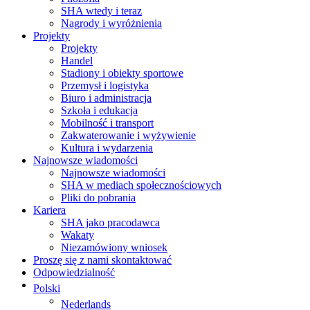
SHA wtedy i teraz
Nagrody i wyróżnienia
Projekty
Projekty
Handel
Stadiony i obiekty sportowe
Przemysł i logistyka
Biuro i administracja
Szkoła i edukacja
Mobilność i transport
Zakwaterowanie i wyżywienie
Kultura i wydarzenia
Najnowsze wiadomości
Najnowsze wiadomości
SHA w mediach społecznościowych
Pliki do pobrania
Kariera
SHA jako pracodawca
Wakaty
Niezamówiony wniosek
Proszę się z nami skontaktować
Odpowiedzialność
Polski
Nederlands