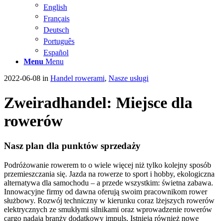
English
Français
Deutsch
Português
Español
Menu
Menu
2022-06-08
in
Handel rowerami
,
Nasze usługi
Zweiradhandel: Miejsce dla
rowerów
Nasz plan dla punktów sprzedaży
Podróżowanie rowerem to o wiele więcej niż tylko kolejny sposób
przemieszczania się. Jazda na rowerze to sport i hobby, ekologiczna
alternatywa dla samochodu – a przede wszystkim: świetna zabawa.
Innowacyjne firmy od dawna oferują swoim pracownikom rower
służbowy. Rozwój techniczny w kierunku coraz lżejszych rowerów
elektrycznych ze smukłymi silnikami oraz wprowadzenie rowerów
cargo nadają branży dodatkowy impuls. Istnieją również nowe