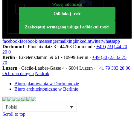
Więcej informacji
Odblokuj treść
Zaakceptuj wymaganą usługę i odblokuj treści
facebook
facebook-messenger
mail
xing
linkedin
twitter
whatsapp
Dortmund
·
Phoenixplatz 3
·
44263 Dortmund
·
+49 (231) 44 20
20 0
Berlin
·
Erkelenzdamm 59-61
·
10999 Berlin
·
+49 (30) 23 32 75
70
Luzern
·
Cécile-Lauber-Gasse 4
·
6004 Luzern
·
+41 79 303 28 06
Ochrona danych
Nadruk
Biuro planowania w Dortmundzie
Biuro architektoniczne w Berlinie
Polski
Scroll to top