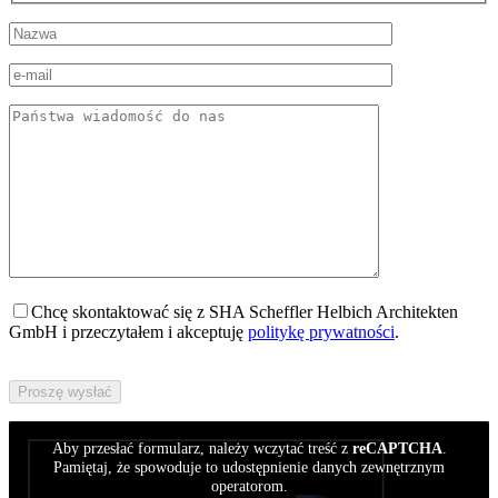
Chcę skontaktować się z SHA Scheffler Helbich Architekten
GmbH i przeczytałem i akceptuję
politykę prywatności
.
Bitte
füllen
Sie
dieses
Aby przesłać formularz, należy wczytać treść z
reCAPTCHA
.
Feld
Pamiętaj, że spowoduje to udostępnienie danych zewnętrznym
nicht
operatorom.
aus.