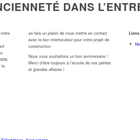
ANCIENNETÉ DANS L’ENTR
 notre
se fera un plaisir de vous mettre en contact
Liens
avec le bon interlocuteur pour votre projet de
No
ant
construction.
je
Nous vous souhaitons un bon anniversaire !
2009,
Merci d’être toujours à l’écoute de nos petites
 la
et grandes affaires !
,
Félicitations
,
Anniversaire