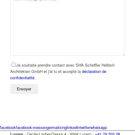
Je souhaite prendre contact avec SHA Scheffler Helbich
Architekten GmbH et j'ai lu et accepté la
déclaration de
confidentialité
.
facebook
facebook-messenger
mail
xing
linkedin
twitter
whatsapp
Luzern
·
Cécile-Lauber-Gasse 4
·
6004 Luzern
·
+41 79 303 28