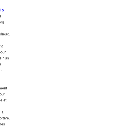
H &
s
erg
adieux.
nt
pour
sir un
e
 »
ment
pour
e et
e à
ortive.
mes