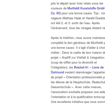
pris le départ avec trois relais sous les
couleurs de
Murtfeldt Kunststoffe Gmb
Co. KG
pour une bonne cause. Top : no
nageurs Mathias Haak et Harald Duesb
ont été 2. et 3. sortir de l’eau. Après
l’événement, tous les visages étaient r
Après le triathlon, nous avons maintena
complété le don généreux de Murtfeldt 
une bonne cause. Il s’agit d’aider à choi
métier : Dans le cadre de leur maison d
projet « Anpfiff zur Vielfalt & Integration
(coup de sifflet pour la diversité et
l’intégration), les
Brackel 61 – Lions de
Dortmund
veulent réaménager l’apparte
de projet « Orientation professionnelle 
les élèves de la Hauptschule, Realschul
Gesamtschule ». Avec cette mesure,
l’association souhaite proposer une aid
l’orientation et à la qualification extra-sp
Une excellente initiative que nous som