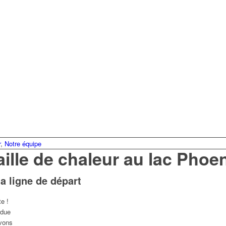
r
,
Notre équipe
taille de chaleur au lac Phoe
la ligne de départ
e !
ndue
avons