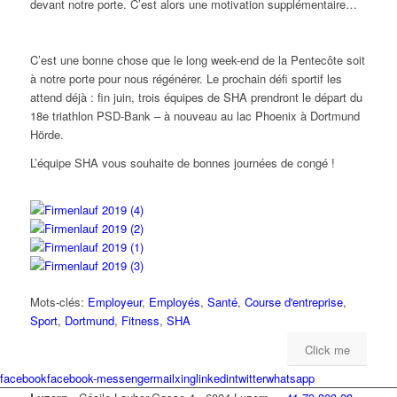
devant notre porte. C’est alors une motivation supplémentaire…
C’est une bonne chose que le long week-end de la Pentecôte soit
à notre porte pour nous régénérer. Le prochain défi sportif les
attend déjà : fin juin, trois équipes de SHA prendront le départ du
18e triathlon PSD-Bank – à nouveau au lac Phoenix à Dortmund
Hörde.
L’équipe SHA vous souhaite de bonnes journées de congé !
Mots-clés:
Employeur
,
Employés
,
Santé
,
Course d'entreprise
,
Sport
,
Dortmund
,
Fitness
,
SHA
Click me
facebook
facebook-messenger
mail
xing
linkedin
twitter
whatsapp