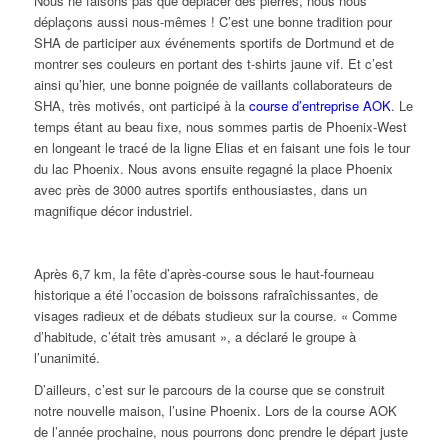
Nous ne faisons pas que déplacer des pierres, nous nous
déplaçons aussi nous-mêmes ! C’est une bonne tradition pour
SHA de participer aux événements sportifs de Dortmund et de
montrer ses couleurs en portant des t-shirts jaune vif. Et c’est
ainsi qu’hier, une bonne poignée de vaillants collaborateurs de
SHA, très motivés, ont participé à la
course d’entreprise AOK
. Le
temps étant au beau fixe, nous sommes partis de Phoenix-West
en longeant le tracé de la ligne Elias et en faisant une fois le tour
du lac Phoenix. Nous avons ensuite regagné la place Phoenix
avec près de 3000 autres sportifs enthousiastes, dans un
magnifique décor industriel.
Après 6,7 km, la fête d’après-course sous le haut-fourneau
historique a été l’occasion de boissons rafraîchissantes, de
visages radieux et de débats studieux sur la course. « Comme
d’habitude, c’était très amusant », a déclaré le groupe à
l’unanimité.
D’ailleurs, c’est sur le parcours de la course que se construit
notre nouvelle maison, l’usine Phoenix. Lors de la course AOK
de l’année prochaine, nous pourrons donc prendre le départ juste