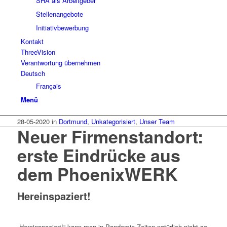
SHA als Arbeitgeber
Stellenangebote
Initiativbewerbung
Kontakt
ThreeVision
Verantwortung übernehmen
Deutsch
Français
Menü
28-05-2020
in
Dortmund
,
Unkategorisiert
,
Unser Team
Neuer Firmenstandort:
erste Eindrücke aus
dem PhoenixWERK
Hereinspaziert!
„Hereinspaziert!“ kann man in Pandemie-Zeiten natürlich nicht so