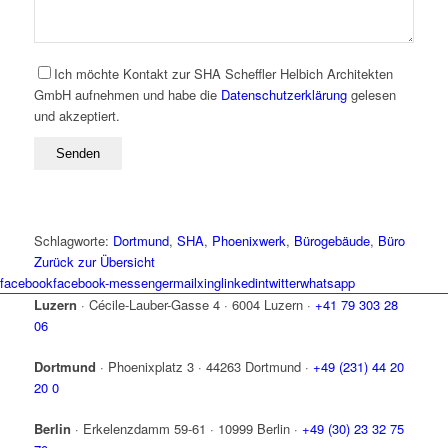
Ich möchte Kontakt zur SHA Scheffler Helbich Architekten
GmbH aufnehmen und habe die
Datenschutzerklärung
gelesen
und akzeptiert.
Schlagworte:
Dortmund
,
SHA
,
Phoenixwerk
,
Bürogebäude
,
Büro
Zurück zur Übersicht
facebook
facebook-messenger
mail
xing
linkedin
twitter
whatsapp
Luzern
·
Cécile-Lauber-Gasse 4
·
6004 Luzern
·
+41 79 303 28
06
Dortmund
·
Phoenixplatz 3
·
44263 Dortmund
·
+49 (231) 44 20
20 0
Berlin
·
Erkelenzdamm 59-61
·
10999 Berlin
·
+49 (30) 23 32 75