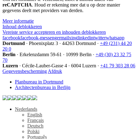
reCAPTCHA
Feld
. Houd er rekening mee dat u op deze manier
gegevens deelt met providers van derden.
nicht
aus.
Meer informatie
Inhoud deblokkeren
Vereiste service accepteren en inhouden deblokkeren
facebook
facebook-messenger
mail
xing
linkedin
twitter
whatsapp
Dortmund
·
Phoenixplatz 3
·
44263 Dortmund
·
+49 (231) 44 20
20 0
Berlin
·
Erkelenzdamm 59-61
·
10999 Berlin
·
+49 (30) 23 32 75
70
Luzern
·
Cécile-Lauber-Gasse 4
·
6004 Luzern
·
+41 79 303 28 06
Gegevensbescherming
Afdruk
Planbureau in Dortmund
Architectenbureau in Berlijn
Nederlands
English
Français
Deutsch
Polski
Português