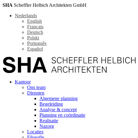
SHA
Scheffler Helbich Architekten GmbH
Nederlands
English
Français
Deutsch
Polski
Português
Español
Kantoor
Ons team
Diensten
Algemene planning
Begeleiding
Analyse & concept
Planning en coördinatie
Realisatie
Nazorg
Locaties
Filosofie