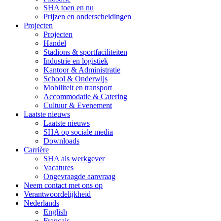
SHA toen en nu
Prijzen en onderscheidingen
Projecten
Projecten
Handel
Stadions & sportfaciliteiten
Industrie en logistiek
Kantoor & Administratie
School & Onderwijs
Mobiliteit en transport
Accommodatie & Catering
Cultuur & Evenement
Laatste nieuws
Laatste nieuws
SHA op sociale media
Downloads
Carrière
SHA als werkgever
Vacatures
Ongevraagde aanvraag
Neem contact met ons op
Verantwoordelijkheid
Nederlands
English
Français