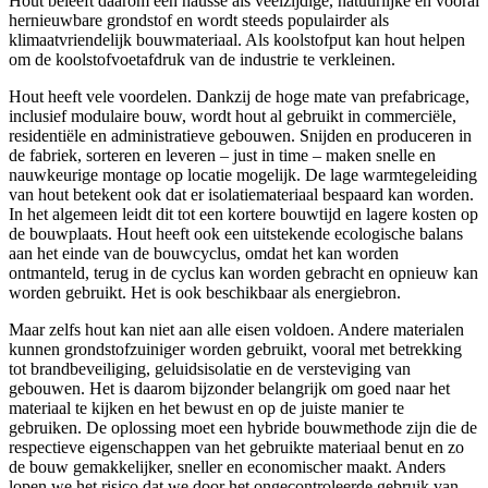
Hout beleeft daarom een hausse als veelzijdige, natuurlijke en vooral
hernieuwbare grondstof en wordt steeds populairder als
klimaatvriendelijk bouwmateriaal. Als koolstofput kan hout helpen
om de koolstofvoetafdruk van de industrie te verkleinen.
Hout heeft vele voordelen. Dankzij de hoge mate van prefabricage,
inclusief modulaire bouw, wordt hout al gebruikt in commerciële,
residentiële en administratieve gebouwen. Snijden en produceren in
de fabriek, sorteren en leveren – just in time – maken snelle en
nauwkeurige montage op locatie mogelijk. De lage warmtegeleiding
van hout betekent ook dat er isolatiemateriaal bespaard kan worden.
In het algemeen leidt dit tot een kortere bouwtijd en lagere kosten op
de bouwplaats. Hout heeft ook een uitstekende ecologische balans
aan het einde van de bouwcyclus, omdat het kan worden
ontmanteld, terug in de cyclus kan worden gebracht en opnieuw kan
worden gebruikt. Het is ook beschikbaar als energiebron.
Maar zelfs hout kan niet aan alle eisen voldoen. Andere materialen
kunnen grondstofzuiniger worden gebruikt, vooral met betrekking
tot brandbeveiliging, geluidsisolatie en de versteviging van
gebouwen. Het is daarom bijzonder belangrijk om goed naar het
materiaal te kijken en het bewust en op de juiste manier te
gebruiken. De oplossing moet een hybride bouwmethode zijn die de
respectieve eigenschappen van het gebruikte materiaal benut en zo
de bouw gemakkelijker, sneller en economischer maakt. Anders
lopen we het risico dat we door het ongecontroleerde gebruik van