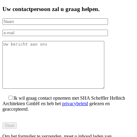
Uw contactpersoon zal u graag helpen.
Ik wil graag contact opnemen met SHA Scheffler Helbich
Architekten GmbH en heb het
privacybeleid
gelezen en
geaccepteerd.
Bitte
füllen
Sie
Om het formulier te verzenden, moet u inhoud laden van
dieses