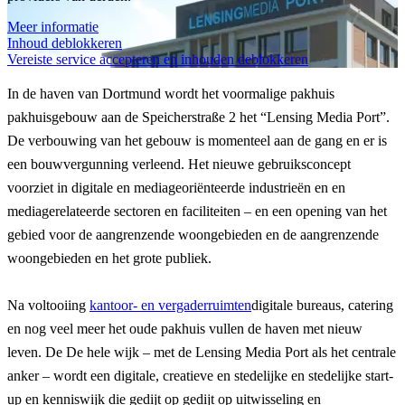
Meer informatie
Inhoud deblokkeren
Vereiste service accepteren en inhouden deblokkeren
In de haven van Dortmund wordt het voormalige pakhuis
pakhuisgebouw aan de Speicherstraße 2 het
“Lensing Media Port”.
De verbouwing van het gebouw is momenteel aan de gang en er is
een bouwvergunning verleend. Het nieuwe gebruiksconcept
voorziet in digitale en mediageoriënteerde industrieën en
en
mediagerelateerde sectoren en faciliteiten – en een opening van het
gebied
voor de aangrenzende woongebieden en de
aangrenzende
woongebieden en het grote publiek.
Na voltooiing
kantoor- en vergaderruimten
digitale bureaus, catering
en nog veel meer
het oude pakhuis
vullen de haven met nieuw
leven. De
De hele wijk – met de Lensing Media Port als het
centrale
anker – wordt een digitale, creatieve en stedelijke
en stedelijke start-
up en kenniswijk die gedijt op
gedijt op uitwisseling en