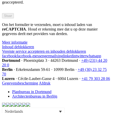
geaccepteerd.
Bitte
füllen
Sie
Om het formulier te verzenden, moet u inhoud laden van
dieses
reCAPTCHA
Feld
. Houd er rekening mee dat u op deze manier
gegevens deelt met providers van derden.
nicht
aus.
Meer informatie
Inhoud deblokkeren
Vereiste service accepteren en inhouden deblokkeren
facebook
facebook-messenger
mail
xing
linkedin
twitter
whatsapp
Dortmund
·
Phoenixplatz 3
·
44263 Dortmund
·
+49 (231) 44 20
20 0
Berlin
·
Erkelenzdamm 59-61
·
10999 Berlin
·
+49 (30) 23 32 75
70
Luzern
·
Cécile-Lauber-Gasse 4
·
6004 Luzern
·
+41 79 303 28 06
Gegevensbescherming
Afdruk
Planbureau in Dortmund
Architectenbureau in Berlijn
Nederlands