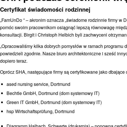
Certyfikat świadomości rodzinnej
„FamUnDo
” – akronim oznacza „świadome rodzinnie firmy w 
pomóc swoim pracownikom osiągnąć lepszą równowagę między
konsultacji. Birgit i Christoph Helbich byli zachwyceni otrzyman
„Opracowaliśmy kilka dobrych pomysłów w ramach programu dor
powiedzieli zgodnie.
Nasze biuro architektoniczne i sześć innyc
dopiero teraz.
Oprócz SHA, następujące firmy są certyfikowane jako dbające o
ased nursing service, Dortmund
Bechtle GmbH, Dortmund (dom systemowy IT)
Green IT GmbH, Dortmund (dom systemowy IT)
hsp Wirtschaftsprüfung, Dortmund
Diagramm Halbach, Schwerte (drukarnia) – ponowna certyfi