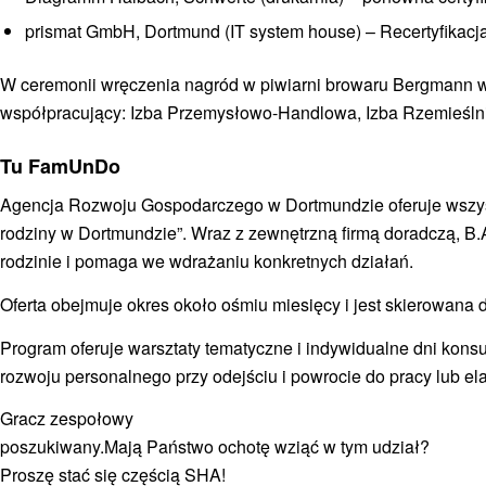
prismat GmbH, Dortmund (IT system house) – Recertyfikacj
W ceremonii wręczenia nagród w piwiarni browaru Bergmann w Ph
współpracujący: Izba Przemysłowo-Handlowa, Izba Rzemieślnicz
Tu FamUnDo
Agencja
Rozwoju Gospodarczego w Dortmundzie
oferuje wszy
rodziny w Dortmundzie”. Wraz z zewnętrzną firmą doradczą, B
rodzinie i pomaga we wdrażaniu konkretnych działań.
Oferta obejmuje okres około ośmiu miesięcy i jest skierowana do
Program oferuje warsztaty tematyczne i indywidualne dni konsu
rozwoju personalnego przy odejściu i powrocie do pracy lub el
Gracz zespołowy
poszukiwany.
Mają Państwo ochotę wziąć w tym udział?
Proszę stać się częścią SHA!