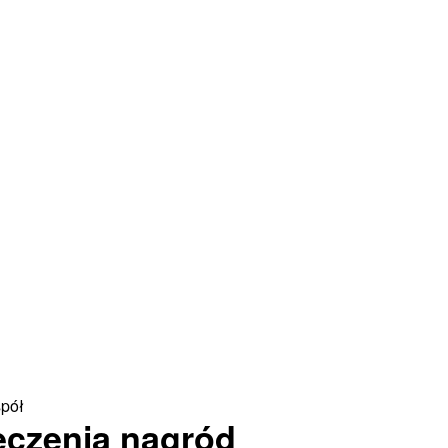
pół
ęczenia nagród