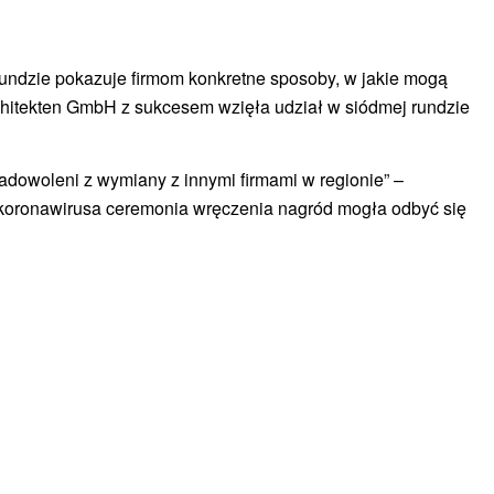
undzie pokazuje firmom konkretne sposoby, w jakie mogą
itekten GmbH z sukcesem wzięła udział w siódmej rundzie
dowoleni z wymiany z innymi firmami w regionie” –
koronawirusa ceremonia wręczenia nagród mogła odbyć się