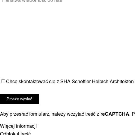
Chcę skontaktować się z SHA Scheffler Helbich Architekten
Bitte
füllen
Sie
Aby przesłać formularz, należy wczytać treść z
reCAPTCHA
. 
dieses
Feld
Więcej informacji
nicht
Odblokuj treść