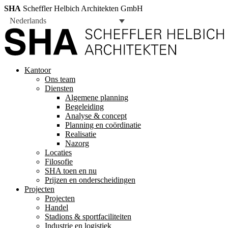
SHA
Scheffler Helbich Architekten GmbH
Nederlands
Kantoor
Ons team
Diensten
Algemene planning
Begeleiding
Analyse & concept
Planning en coördinatie
Realisatie
Nazorg
Locaties
Filosofie
SHA toen en nu
Prijzen en onderscheidingen
Projecten
Projecten
Handel
Stadions & sportfaciliteiten
Industrie en logistiek