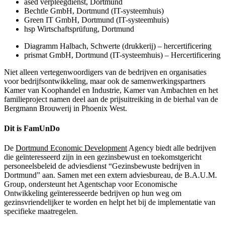
ased verpleegdienst, Dortmund
Bechtle GmbH, Dortmund (IT-systeemhuis)
Green IT GmbH, Dortmund (IT-systeemhuis)
hsp Wirtschaftsprüfung, Dortmund
Diagramm Halbach, Schwerte (drukkerij) – hercertificering
prismat GmbH, Dortmund (IT-systeemhuis) – Hercertificering
Niet alleen vertegenwoordigers van de bedrijven en organisaties
voor bedrijfsontwikkeling, maar ook de samenwerkingspartners
Kamer van Koophandel en Industrie, Kamer van Ambachten en het
familieproject namen deel aan de prijsuitreiking in de bierhal van de
Bergmann Brouwerij in Phoenix West.
Dit is FamUnDo
De
Dortmund Economic Development
Agency biedt alle bedrijven
die geïnteresseerd zijn in een gezinsbewust en toekomstgericht
personeelsbeleid de adviesdienst “Gezinsbewuste bedrijven in
Dortmund” aan. Samen met een extern adviesbureau, de B.A.U.M.
Group, ondersteunt het Agentschap voor Economische
Ontwikkeling geïnteresseerde bedrijven op hun weg om
gezinsvriendelijker te worden en helpt het bij de implementatie van
specifieke maatregelen.