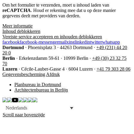
Om het formulier te verzenden, moet u inhoud laden van
dieses
reCAPTCHA
Feld
. Houd er rekening mee dat u op deze manier
gegevens deelt met providers van derden.
nicht
aus.
Meer informatie
Inhoud deblokkeren
Vereiste service accepteren en inhouden deblokkeren
facebook
facebook-messenger
mail
xing
linkedin
twitter
whatsapp
Dortmund
·
Phoenixplatz 3
·
44263 Dortmund
·
+49 (231) 44 20
20 0
Berlin
·
Erkelenzdamm 59-61
·
10999 Berlin
·
+49 (30) 23 32 75
70
Luzern
·
Cécile-Lauber-Gasse 4
·
6004 Luzern
·
+41 79 303 28 06
Gegevensbescherming
Afdruk
Planbureau in Dortmund
Architectenbureau in Berlijn
Nederlands
Scroll naar bovenzijde