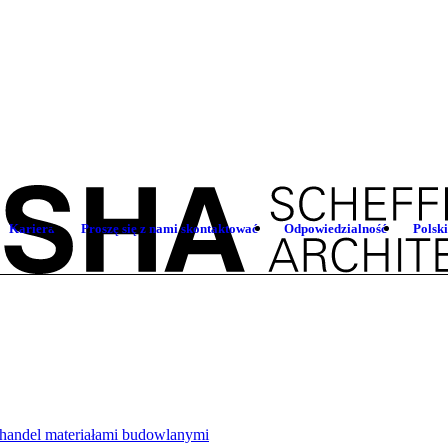
Kariera
Proszę się z nami skontaktować
Odpowiedzialność
Polski
 handel materiałami budowlanymi