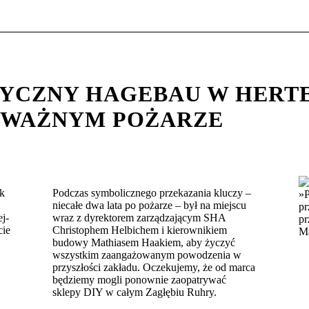
TYCZNY HAGEBAU W HERT
OWAŻNYM POŻARZE
ik
Podczas symbolicznego przekazania kluczy –
»P
niecałe dwa lata po pożarze – był na miejscu
pr
j-
wraz z dyrektorem zarządzającym SHA
pr
cie
Christophem Helbichem i kierownikiem
Ma
budowy Mathiasem Haakiem, aby życzyć
wszystkim zaangażowanym powodzenia w
przyszłości zakładu. Oczekujemy, że od marca
będziemy mogli ponownie zaopatrywać
sklepy DIY w całym Zagłębiu Ruhry.