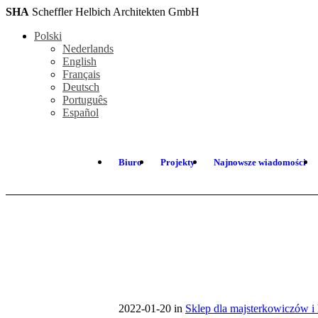
SHA
Scheffler Helbich Architekten GmbH
Polski
Nederlands
English
Français
Deutsch
Português
Español
Biuro
Projekty
Najnowsze wiadomości
2022-01-20
in
Sklep dla majsterkowiczów i