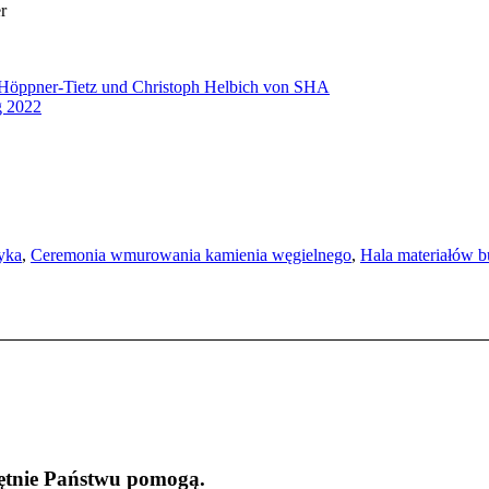
r
yka
,
Ceremonia wmurowania kamienia węgielnego
,
Hala materiałów 
ętnie Państwu pomogą.