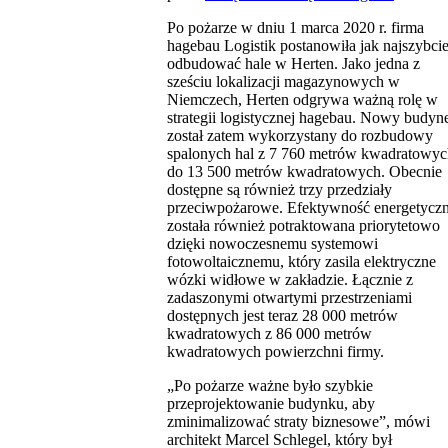
Po pożarze w dniu 1 marca 2020 r. firma
hagebau Logistik postanowiła jak najszybcie
odbudować hale w Herten. Jako jedna z
sześciu lokalizacji magazynowych w
Niemczech, Herten odgrywa ważną rolę w
strategii logistycznej hagebau. Nowy budyn
został zatem wykorzystany do rozbudowy
spalonych hal z 7 760 metrów kwadratowyc
do 13 500 metrów kwadratowych. Obecnie
dostępne są również trzy przedziały
przeciwpożarowe. Efektywność energetycz
została również potraktowana priorytetowo
dzięki nowoczesnemu systemowi
fotowoltaicznemu, który zasila elektryczne
wózki widłowe w zakładzie. Łącznie z
zadaszonymi otwartymi przestrzeniami
dostępnych jest teraz 28 000 metrów
kwadratowych z 86 000 metrów
kwadratowych powierzchni firmy.
„Po pożarze ważne było szybkie
przeprojektowanie budynku, aby
zminimalizować straty biznesowe”, mówi
architekt Marcel Schlegel, który był