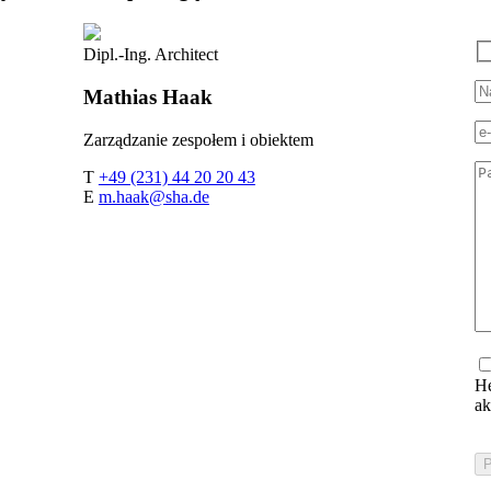
Dipl.-Ing. Architect
Mathias
Haak
Zarządzanie zespołem i obiektem
T
+49 (231) 44 20 20 43
E
m.haak@sha.de
He
ak
Bi
fü
Si