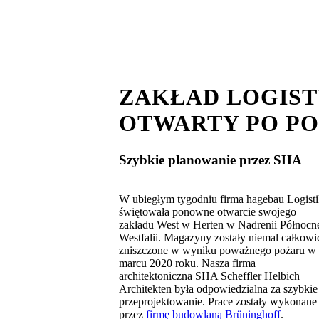
ZAKŁAD LOGIS
OTWARTY PO P
Szybkie planowanie przez SHA
W ubiegłym tygodniu firma hagebau Logist
świętowała ponowne otwarcie swojego
zakładu West w Herten w Nadrenii Północne
Westfalii. Magazyny zostały niemal całkowi
zniszczone w wyniku poważnego pożaru w
marcu 2020 roku. Nasza firma
architektoniczna SHA Scheffler Helbich
Architekten była odpowiedzialna za szybkie
przeprojektowanie. Prace zostały wykonane
przez
firmę budowlaną Brüninghoff
.