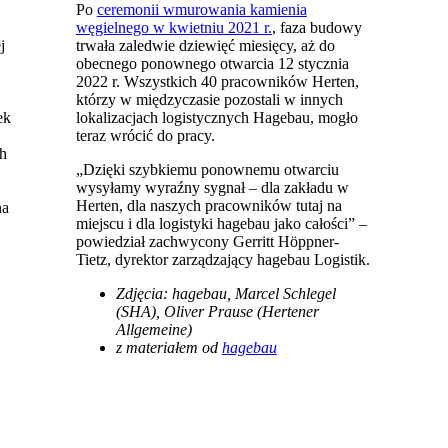
Po
ceremonii wmurowania kamienia
węgielnego w kwietniu 2021 r.
, faza budowy
j
trwała zaledwie dziewięć miesięcy, aż do
obecnego ponownego otwarcia 12 stycznia
2022 r. Wszystkich 40 pracowników Herten,
którzy w międzyczasie pozostali w innych
ek
lokalizacjach logistycznych Hagebau, mogło
teraz wrócić do pracy.
h
„Dzięki szybkiemu ponownemu otwarciu
wysyłamy wyraźny sygnał – dla zakładu w
Herten, dla naszych pracowników tutaj na
na
miejscu i dla logistyki hagebau jako całości” –
powiedział zachwycony Gerritt Höppner-
Tietz, dyrektor zarządzający hagebau Logistik.
Zdjęcia: hagebau, Marcel Schlegel
(SHA), Oliver Prause (Hertener
Allgemeine)
z materiałem od
hagebau