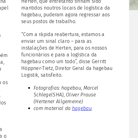
 na
Herten, que entretanto tinham sido
apel
mantidos noutros locais de logística da
hagebau, puderam agora regressar aos
seus postos de trabalho.
“Com a rápida reabertura, estamos a
s
enviar um sinal claro – para as
instalações de Herten, para os nossos
funcionários e para a logística da
mbém
hagebau como um todo”, disse Gerritt
a,
Höppner-Tietz, Diretor Geral da hagebau
o
Logistik, satisfeito.
m os
Fotografias: hagebau, Marcel
a
SchlegelSHA), Oliver Prause
s
(Hertener Allgemeine)
dos
com material da
hagebau
a
a o