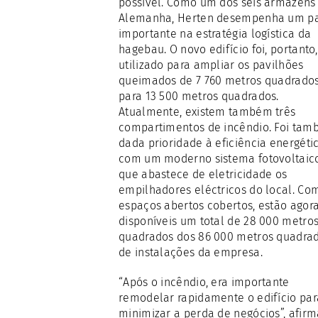
possível. Como um dos seis armazéns
Alemanha, Herten desempenha um p
importante na estratégia logística da
hagebau. O novo edifício foi, portanto,
utilizado para ampliar os pavilhões
queimados de 7 760 metros quadrado
para 13 500 metros quadrados.
Atualmente, existem também três
compartimentos de incêndio. Foi ta
dada prioridade à eficiência energétic
com um moderno sistema fotovoltaic
que abastece de eletricidade os
empilhadores eléctricos do local. Co
espaços abertos cobertos, estão agor
disponíveis um total de 28 000 metro
quadrados dos 86 000 metros quadra
de instalações da empresa.
“Após o incêndio, era importante
remodelar rapidamente o edifício par
minimizar a perda de negócios”, afirm