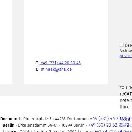
Des
Archit
privac
T
+49 (231) 44 20 20 43
Bitte
E
m.haak@sha.de
fülle
Sie
You n
diese
reCA
Feld
note 
nicht
third
aus.
+49 (231) 44 20 20 0
Dortmund
·
Phoenixplatz 3
·
44263 Dortmund
·
More 
+49 (30) 23 32 75 70
Berlin
·
Erkelenzdamm 59-61
·
10999 Berlin
·
Unblo
+41 79 303 28 06
Luzern
·
Cécile-Lauber-Gasse 4
·
6004 Luzern
·