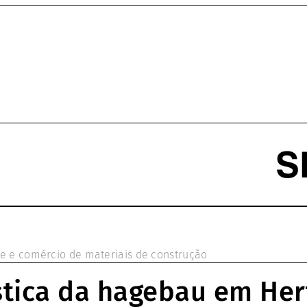
ge e comércio de materiais de construção
stica da hagebau em Her