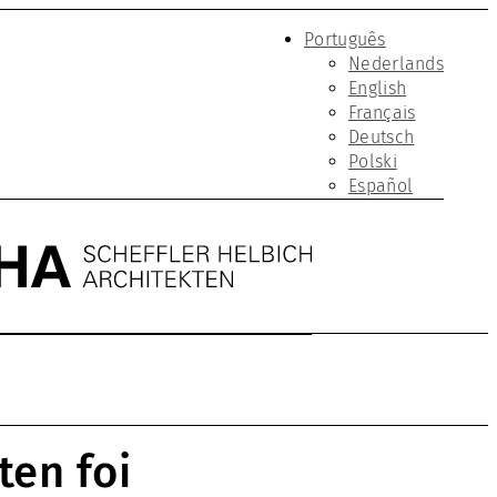
Português
Nederlands
English
Français
Deutsch
Polski
Español
ten foi