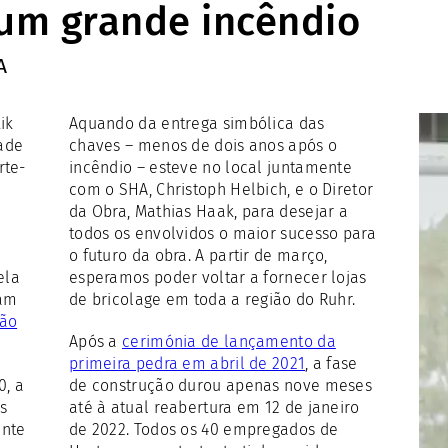
um grande incêndio
A
ik
Aquando da entrega simbólica das
ade
chaves – menos de dois anos após o
rte-
incêndio – esteve no local juntamente
com o SHA, Christoph Helbich, e o Diretor
da Obra, Mathias Haak, para desejar a
todos os envolvidos o maior sucesso para
o futuro da obra. A partir de março,
ela
esperamos poder voltar a fornecer lojas
ram
de bricolage em toda a região do Ruhr.
ção
Após a
cerimónia de lançamento da
primeira pedra em abril de 2021
, a fase
0, a
de construção durou apenas nove meses
os
até à atual reabertura em 12 de janeiro
ente
de 2022. Todos os 40 empregados de