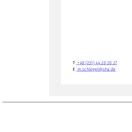
T
+49 (231) 44 20 20 27
E
m.schlegel@sha.de