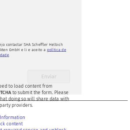
ejo contactar SHA Scheffler Helbich
ekten GmbH e li e aceito a
política de
idade
.
n
eed to load content from
s
PTCHA
to submit the form. Please
that doing so will share data with
-party providers.
Information
ck content