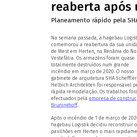
reaberta após 
Planeamento rápido pela SH
Na semana passada, a hagebau Logist
comemorou a reabertura da sua unid
de West em Herten, na Renânia do No
Vestefália. Os armazéns foram quase
totalmente destruídos num grande
incêndio em março de 2020. O nosso
gabinete de arquitetura SHA Scheffler
Helbich Architekten foi responsável p
rápida remodelação. Os trabalhos fo
efectuados pela
empresa de constru
Brüninghoff
.
Após o incêndio de 1 de março de 202
hagebau Logistik decidiu reconstruir 
pavilhões em Herten o mais rapidam