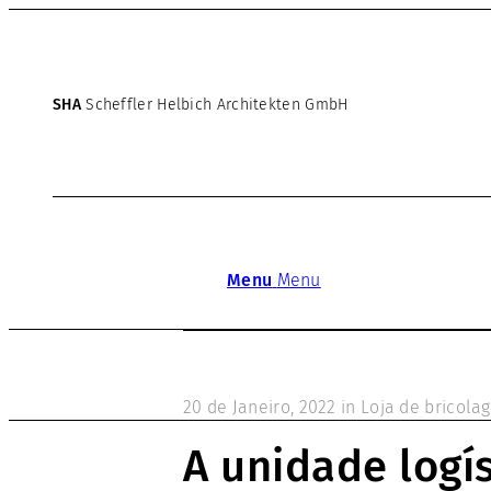
SHA
Scheffler Helbich Architekten GmbH
Menu
Menu
20 de Janeiro, 2022
in
Loja de bricola
A unidade logí