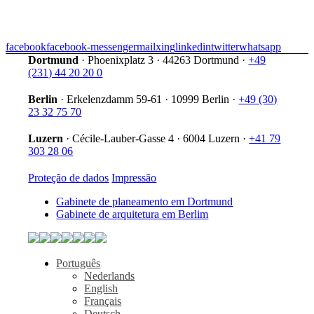
facebook
facebook-messenger
mail
xing
linkedin
twitter
whatsapp
Dortmund
·
Phoenixplatz 3
·
44263 Dortmund
·
+49
(231) 44 20 20 0
Berlin
·
Erkelenzdamm 59-61
·
10999 Berlin
·
+49 (30)
23 32 75 70
Luzern
·
Cécile-Lauber-Gasse 4
·
6004 Luzern
·
+41 79
303 28 06
Proteção de dados
Impressão
Gabinete de planeamento em Dortmund
Gabinete de arquitetura em Berlim
Português
Nederlands
English
Français
Deutsch