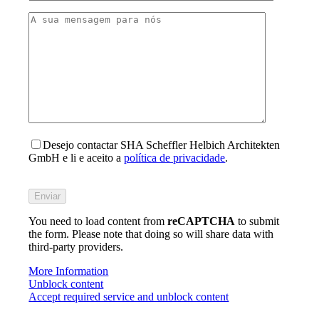
Desejo contactar SHA Scheffler Helbich Architekten
GmbH e li e aceito a
política de privacidade
.
Bitte
füllen
Sie
You need to load content from
dieses
reCAPTCHA
to submit
the form. Please note that doing so will share data with
Feld
third-party providers.
nicht
aus.
More Information
Unblock content
Accept required service and unblock content