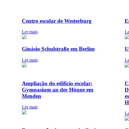
Centro escolar de Westerburg
E
Ler mais
Le
Ginásio Schulstraße em Berlim
U
Ler mais
Le
Ampliação do edifício escolar:
C
Gymnasium an der Hönne em
D
Menden
e
H
Ler mais
Le