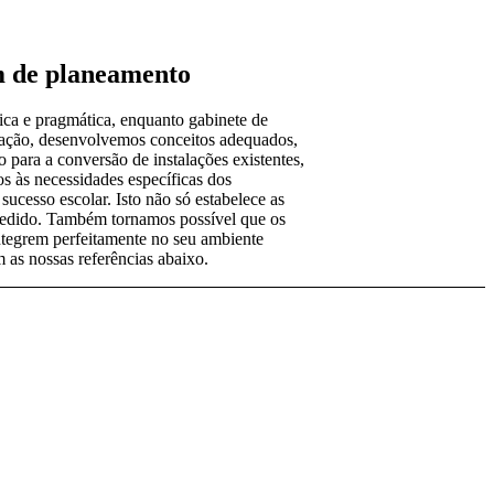
m de planeamento
ca e pragmática, enquanto gabinete de
ucação, desenvolvemos conceitos adequados,
o para a conversão de instalações existentes,
s às necessidades específicas dos
sucesso escolar. Isto não só estabelece as
cedido. Também tornamos possível que os
integrem perfeitamente no seu ambiente
 as nossas referências abaixo.