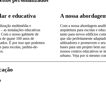
lar e educativa
A nossa abordage
ilização multimédia e
Com a nossa abordagem analíti
– as instalações educativas
arquitetura para escolas e ed
. Com o nosso gabinete de
tanto para novos edifícios com
ia de quase 100 anos de
que são perfeitamente adaptado
zados. É por isso que podemos
utilizadores e promovem o seu 
 para escolas, jardins-de-
bases para um projeto bem su
os.
nossos centros educativos se 
urbano. Veja por si mesmo com
ucação
s