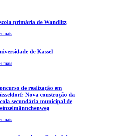
scola primária de Wandlitz
r mais
niversidade de Kassel
r mais
oncurso de realização em
üsseldorf: Nova construção da
scola secundária municipal de
einzelmännchenweg
r mais