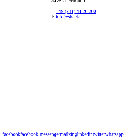
44263 Dortmund
T
+49 (231) 44 20 200
E
info@sha.de
facebook
facebook-messenger
mail
xing
linkedin
twitter
whatsapp