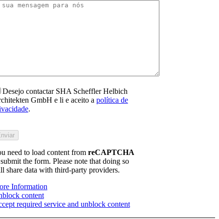
Desejo contactar SHA Scheffler Helbich
chitekten GmbH e li e aceito a
política de
ivacidade
.
tte
llen
e
u need to load content from
eses
reCAPTCHA
 submit the form. Please note that doing so
ld
ll share data with third-party providers.
cht
s.
re Information
block content
cept required service and unblock content