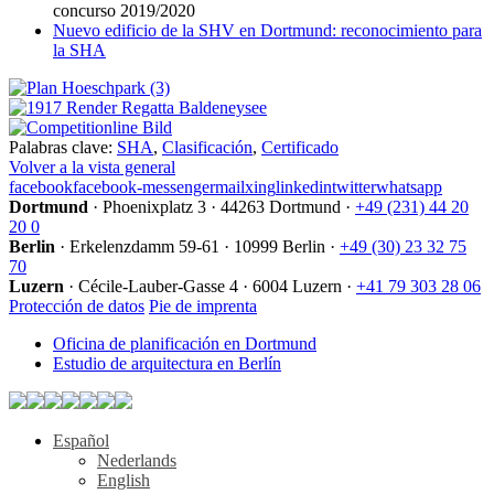
concurso 2019/2020
Nuevo edificio de la SHV en Dortmund: reconocimiento para
la SHA
Palabras clave:
SHA
,
Clasificación
,
Certificado
Volver a la vista general
facebook
facebook-messenger
mail
xing
linkedin
twitter
whatsapp
Dortmund
·
Phoenixplatz 3
·
44263 Dortmund
·
+49 (231) 44 20
20 0
Berlin
·
Erkelenzdamm 59-61
·
10999 Berlin
·
+49 (30) 23 32 75
70
Luzern
·
Cécile-Lauber-Gasse 4
·
6004 Luzern
·
+41 79 303 28 06
Protección de datos
Pie de imprenta
Oficina de planificación en Dortmund
Estudio de arquitectura en Berlín
Español
Nederlands
English