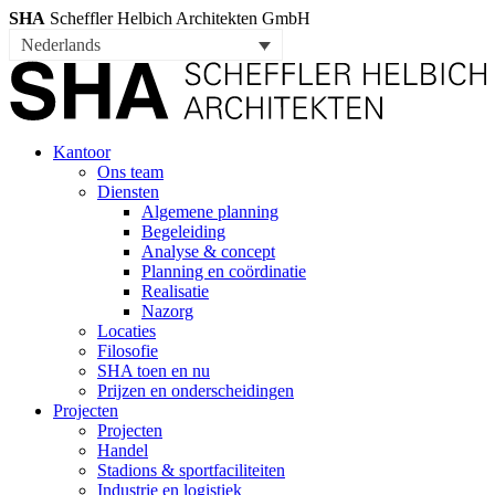
SHA
Scheffler Helbich Architekten GmbH
Nederlands
Kantoor
Ons team
Diensten
Algemene planning
Begeleiding
Analyse & concept
Planning en coördinatie
Realisatie
Nazorg
Locaties
Filosofie
SHA toen en nu
Prijzen en onderscheidingen
Projecten
Projecten
Handel
Stadions & sportfaciliteiten
Industrie en logistiek