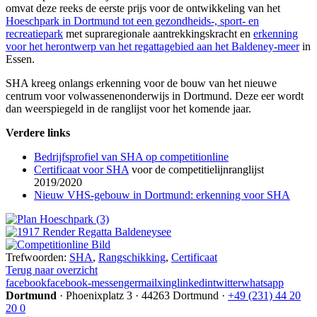
omvat deze reeks de eerste prijs voor de ontwikkeling van het
Hoeschpark in Dortmund tot een gezondheids-, sport- en
recreatiepark
met supraregionale aantrekkingskracht en
erkenning
voor het herontwerp van het regattagebied aan het Baldeney-meer
in
Essen.
SHA kreeg onlangs erkenning voor de bouw van het nieuwe
centrum voor volwassenenonderwijs in Dortmund. Deze eer wordt
dan weerspiegeld in de ranglijst voor het komende jaar.
Verdere links
Bedrijfsprofiel van SHA op competitionline
Certificaat voor SHA
voor de competitielijnranglijst
2019/2020
Nieuw VHS-gebouw in Dortmund: erkenning voor SHA
Trefwoorden:
SHA
,
Rangschikking
,
Certificaat
Terug naar overzicht
facebook
facebook-messenger
mail
xing
linkedin
twitter
whatsapp
Dortmund
·
Phoenixplatz 3
·
44263 Dortmund
·
+49 (231) 44 20
20 0