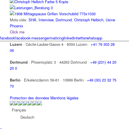
Mots-clés:
SHA
,
Interview
,
Dortmund
,
Christoph Helbich
,
Usine
Phoenix
Click me
facebook
facebook-messenger
mail
xing
linkedin
twitter
whatsapp
Luzern
·
Cécile-Lauber-Gasse 4
·
6004 Luzern
·
+41 79 303 28
06
Dortmund
·
Phoenixplatz 3
·
44263 Dortmund
·
+49 (231) 44 20
20 0
Berlin
·
Erkelenzdamm 59-61
·
10999 Berlin
·
+49 (30) 23 32 75
70
Protection des données
Mentions légales
Français
Deutsch