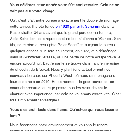
Vous célébrez cette année votre 90e anniversaire. Cela ne se
voit pas sur votre visage.
Oui, c’est vrai, notre bureau a exactement le double de mon âge
cette année. Il a été fondé
en 1928 par G.F. Schumm
dans la
Kaiserstraße, 34 ans avant que le grand-père de ma femme,
Alois Scheffler, ne le reprenne et ne le maintienne à Wambel. Son
fils, notre père et beau-père Peter Scheffler, a rejoint le bureau
quelques années plus tard seulement, en 1972, et a déménagé
dans la Schwerter Strasse, où une partie de notre équipe travaille
encore aujourd’hui. L’autre partie se trouve dans l’ancienne usine
de chocolat de Brackel. Nous y planifions actuellement nos
nouveaux bureaux sur Phoenix West, où nous emménagerons
tous ensemble en 2019. En ce moment, le gros œuvre est en
cours de construction et je passe tous les soirs devant le
chantier avec impatience, car cela ne va jamais assez vite. C’est
tout simplement fantastique !
Vous êtes architecte dans l’âme. Qu’est-ce qui vous fascine
tant ?
Nous façonnons notre environnement et voulons le rendre
meilleur grâce à nos bâtiments. L’architecture et l’urbanisme