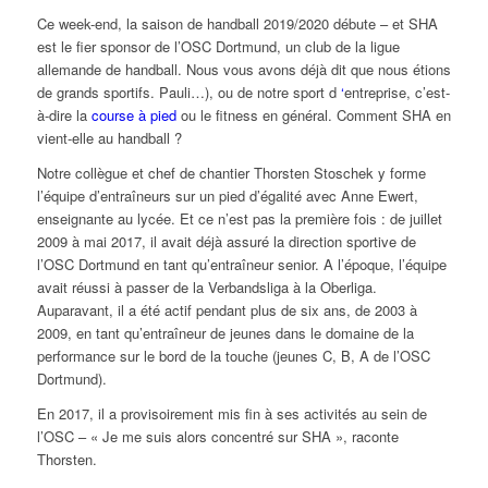
Ce week-end, la saison de handball 2019/2020 débute – et SHA
est le fier sponsor de l’OSC Dortmund, un club de la ligue
allemande de handball. Nous vous avons déjà dit que nous étions
de grands sportifs. Pauli…), ou de notre sport d
‘
entreprise, c’est-
à-dire la
course à pied
ou le fitness en général. Comment SHA en
vient-elle au handball ?
Notre collègue et chef de chantier Thorsten Stoschek y forme
l’équipe d’entraîneurs sur un pied d’égalité avec Anne Ewert,
enseignante au lycée. Et ce n’est pas la première fois : de juillet
2009 à mai 2017, il avait déjà assuré la direction sportive de
l’OSC Dortmund en tant qu’entraîneur senior. A l’époque, l’équipe
avait réussi à passer de la Verbandsliga à la Oberliga.
Auparavant, il a été actif pendant plus de six ans, de 2003 à
2009, en tant qu’entraîneur de jeunes dans le domaine de la
performance sur le bord de la touche (jeunes C, B, A de l’OSC
Dortmund).
En 2017, il a provisoirement mis fin à ses activités au sein de
l’OSC – « Je me suis alors concentré sur SHA », raconte
Thorsten.