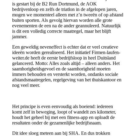
is gestart bij de B2 Run Dortmund, de AOK
bedrijvenloop en zelfs de triatlon in de afgelopen jaren,
mogen we momenteel alleen met z’n tweeën of op afstand
buiten sporten. Als gevolg hiervan worden alle grote
evenementen de een na de ander geannuleerd. Natuurlijk
is dit een volledig correcte maatregel, maar het blijft
jammer.
Een geweldig neveneffect is echter dat er veel creatieve
ideeën worden gerealiseerd. Het initiatief Firmen-laufen-
weiter.de heeft de eerste bedrijfsloop in heel Duitsland
gelanceerd. Motto: Alles zoals altijd – alleen anders. Het
saamhorigheidsgevoel en de saamhorigheid moeten
immers behouden en versterkt worden, ondanks sociale
afstandsmaatregelen, regelgeving van het thuiskantoor en
nog veel meer.
Het principe is even eenvoudig als boeiend: iedereen
komt zelf in beweging, loopt of wandelt zes kilometer,
houdt het geheel bij met een fitness-app en uploadt de
resultaten onder de gezamenlijke bedrijfsnaam.
Dit idee sloeg meteen aan bij SHA. En dus trokken