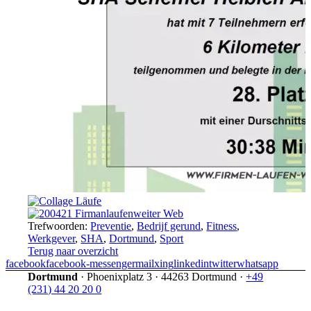
Trefwoorden:
Preventie
,
Bedrijf gerund
,
Fitness
,
Werkgever
,
SHA
,
Dortmund
,
Sport
Terug naar overzicht
facebook
facebook-messenger
mail
xing
linkedin
twitter
whatsapp
Dortmund
·
Phoenixplatz 3
·
44263 Dortmund
·
+49
(231) 44 20 20 0