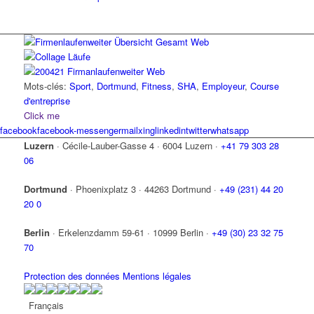
Mots-clés:
Sport
,
Dortmund
,
Fitness
,
SHA
,
Employeur
,
Course
d'entreprise
Click me
facebook
facebook-messenger
mail
xing
linkedin
twitter
whatsapp
Luzern
·
Cécile-Lauber-Gasse 4
·
6004 Luzern
·
+41 79 303 28
06
Dortmund
·
Phoenixplatz 3
·
44263 Dortmund
·
+49 (231) 44 20
20 0
Berlin
·
Erkelenzdamm 59-61
·
10999 Berlin
·
+49 (30) 23 32 75
70
Protection des données
Mentions légales
Français