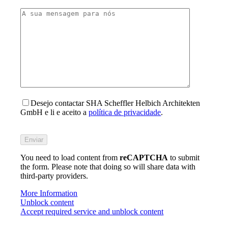
Desejo contactar SHA Scheffler Helbich Architekten
GmbH e li e aceito a
política de privacidade
.
Bitte
füllen
Sie
You need to load content from
dieses
reCAPTCHA
to submit
the form. Please note that doing so will share data with
Feld
third-party providers.
nicht
aus.
More Information
Unblock content
Accept required service and unblock content