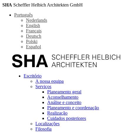
SHA
Scheffler Helbich Architekten GmbH
Português
Nederlands
English
Français
Deutsch
Polski
Español
Escritório
A nossa equipa
Serviços
Planeamento geral
Aconselhamento
Análise e conceito
Planeamento e coordenação
Realização
Cuidados posteriores
Localizações
Filosofia