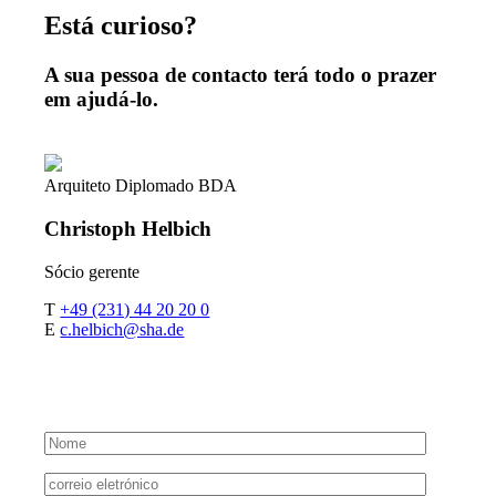
Está curioso?
A sua pessoa de contacto terá todo o prazer
em ajudá-lo.
Arquiteto Diplomado BDA
Christoph
Helbich
Sócio gerente
T
+49 (231) 44 20 20 0
E
c.helbich@sha.de