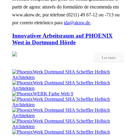
partir de agora: através do formulário de encomenda em
www.aknw.de, por telefone (0211) 49 67-12 ou -713 ou
por correio eletrónico para
tda@aknw.de
.
Innovativer Arbeitsraum auf PHOENIX
West in Dortmund Hörde
Ler mais