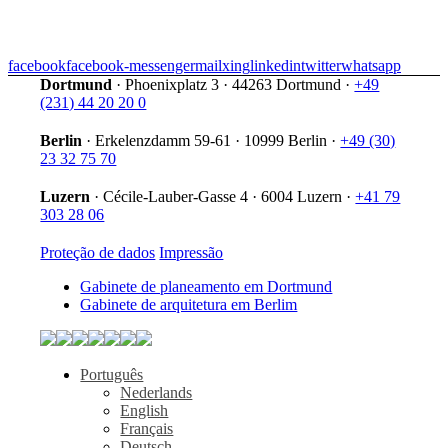
facebook
facebook-messenger
mail
xing
linkedin
twitter
whatsapp
Dortmund
·
Phoenixplatz 3
·
44263 Dortmund
·
+49
(231) 44 20 20 0
Berlin
·
Erkelenzdamm 59-61
·
10999 Berlin
·
+49 (30)
23 32 75 70
Luzern
·
Cécile-Lauber-Gasse 4
·
6004 Luzern
·
+41 79
303 28 06
Proteção de dados
Impressão
Gabinete de planeamento em Dortmund
Gabinete de arquitetura em Berlim
Português
Nederlands
English
Français
Deutsch