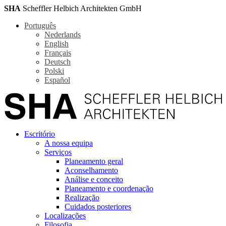
SHA
Scheffler Helbich Architekten GmbH
Português
Nederlands
English
Français
Deutsch
Polski
Español
Escritório
A nossa equipa
Serviços
Planeamento geral
Aconselhamento
Análise e conceito
Planeamento e coordenação
Realização
Cuidados posteriores
Localizações
Filosofia