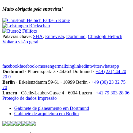
Muito obrigado pela entrevista!
Palavras-chave:
SHA
,
Entrevista
,
Dortmund
,
Christoph Helbich
Voltar à visão geral
facebook
facebook-messenger
mail
xing
linkedin
twitter
whatsapp
Dortmund
·
Phoenixplatz 3
·
44263 Dortmund
·
+49 (231) 44 20
20 0
Berlin
·
Erkelenzdamm 59-61
·
10999 Berlin
·
+49 (30) 23 32 75
70
Luzern
·
Cécile-Lauber-Gasse 4
·
6004 Luzern
·
+41 79 303 28 06
Proteção de dados
Impressão
Gabinete de planeamento em Dortmund
Gabinete de arquitetura em Berlim