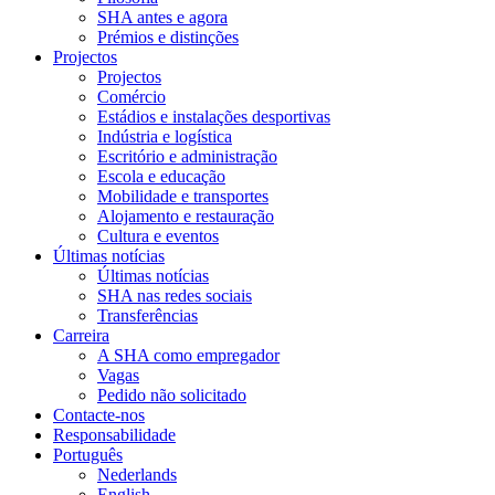
SHA antes e agora
Prémios e distinções
Projectos
Projectos
Comércio
Estádios e instalações desportivas
Indústria e logística
Escritório e administração
Escola e educação
Mobilidade e transportes
Alojamento e restauração
Cultura e eventos
Últimas notícias
Últimas notícias
SHA nas redes sociais
Transferências
Carreira
A SHA como empregador
Vagas
Pedido não solicitado
Contacte-nos
Responsabilidade
Português
Nederlands
English