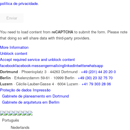
política de privacidade
.
Bitte
füllen
Sie
You need to load content from
reCAPTCHA
to submit the form. Please note
dieses
that doing so will share data with third-party providers.
Feld
nicht
More Information
aus.
Unblock content
Accept required service and unblock content
facebook
facebook-messenger
mail
xing
linkedin
twitter
whatsapp
Dortmund
·
Phoenixplatz 3
·
44263 Dortmund
·
+49 (231) 44 20 20 0
Berlin
·
Erkelenzdamm 59-61
·
10999 Berlin
·
+49 (30) 23 32 75 70
Luzern
·
Cécile-Lauber-Gasse 4
·
6004 Luzern
·
+41 79 303 28 06
Proteção de dados
Impressão
Gabinete de planeamento em Dortmund
Gabinete de arquitetura em Berlim
Português
Nederlands