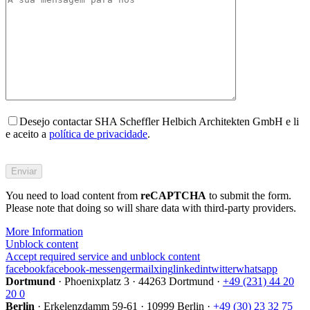
Desejo contactar SHA Scheffler Helbich Architekten GmbH e li
e aceito a
política de privacidade
.
Bitte
füllen
Sie
You need to load content from
dieses
reCAPTCHA
to submit the form.
Please note that doing so will share data with third-party providers.
Feld
nicht
More Information
aus.
Unblock content
Accept required service and unblock content
facebook
facebook-messenger
mail
xing
linkedin
twitter
whatsapp
Dortmund
·
Phoenixplatz 3
·
44263 Dortmund
·
+49 (231) 44 20
20 0
Berlin
·
Erkelenzdamm 59-61
·
10999 Berlin
·
+49 (30) 23 32 75