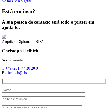
Voltar à visão geral
Está curioso?
A sua pessoa de contacto terá todo o prazer em
ajudá-lo.
Arquiteto Diplomado BDA
Christoph
Helbich
Sócio gerente
T
+49 (231) 44 20 20 0
E
c.helbich@sha.de