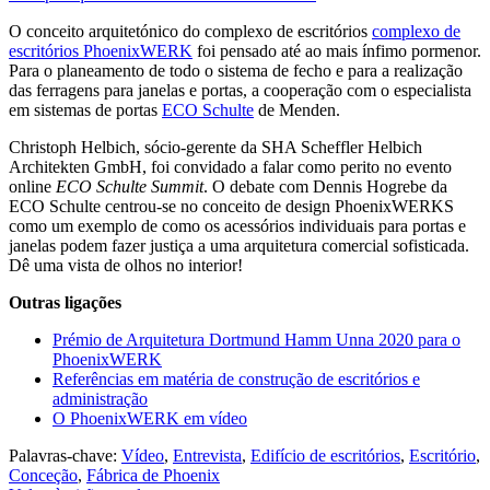
O conceito arquitetónico do complexo de escritórios
complexo de
escritórios PhoenixWERK
foi pensado até ao mais ínfimo pormenor.
Para o planeamento de todo o sistema de fecho e para a realização
das ferragens para janelas e portas, a cooperação com o especialista
em sistemas de portas
ECO Schulte
de Menden.
Christoph Helbich, sócio-gerente da SHA Scheffler Helbich
Architekten GmbH, foi convidado a falar como perito no evento
online
ECO Schulte Summit
. O debate com Dennis Hogrebe da
ECO Schulte centrou-se no conceito de design PhoenixWERKS
como um exemplo de como os acessórios individuais para portas e
janelas podem fazer justiça a uma arquitetura comercial sofisticada.
Dê uma vista de olhos no interior!
Outras ligações
Prémio de Arquitetura Dortmund Hamm Unna 2020 para o
PhoenixWERK
Referências em matéria de construção de escritórios e
administração
O PhoenixWERK em vídeo
Palavras-chave:
Vídeo
,
Entrevista
,
Edifício de escritórios
,
Escritório
,
Conceção
,
Fábrica de Phoenix