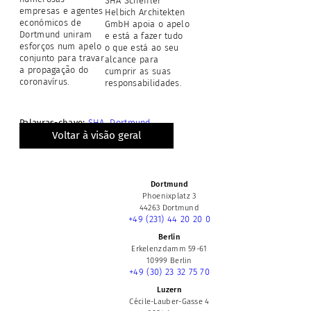
SHA Scheffler
empresas e agentes
Helbich Architekten
económicos de
GmbH apoia o apelo
Dortmund uniram
e está a fazer tudo
esforços num apelo
o que está ao seu
conjunto para
travar
alcance para
a
propagação do
cumprir as suas
coronavírus
.
responsabilidades.
Palavras-chave:
SHA
,
Dortmund
Voltar à visão geral
Dortmund
Phoenixplatz 3
44263 Dortmund
+49 (231) 44 20 20 0
Berlin
Erkelenzdamm 59-61
10999 Berlin
+49 (30) 23 32 75 70
Luzern
Cécile-Lauber-Gasse 4