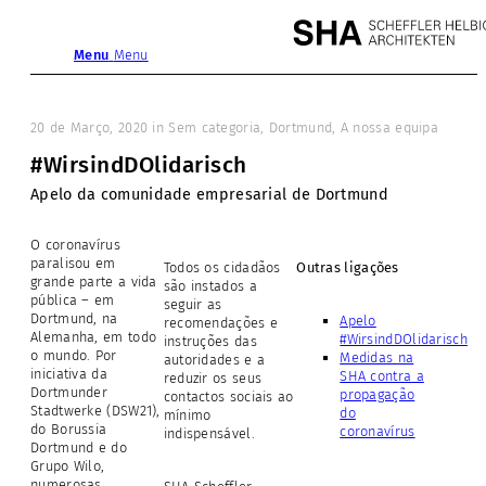
Menu
Menu
20 de Março, 2020
in
Sem categoria
,
Dortmund
,
A nossa equipa
#WirsindDOlidarisch
Apelo da comunidade empresarial de Dortmund
O coronavírus
paralisou em
Todos os cidadãos
Outras ligações
grande parte a vida
são instados a
pública
–
em
seguir as
Dortmund, na
Apelo
recomendações e
Alemanha, em todo
#WirsindDOlidarisch
instruções das
o mundo. Por
Medidas na
autoridades e a
iniciativa da
SHA contra a
reduzir os seus
Dortmunder
propagação
contactos sociais ao
Stadtwerke (DSW21),
do
mínimo
do Borussia
coronavírus
indispensável.
Dortmund e do
Grupo Wilo,
numerosas