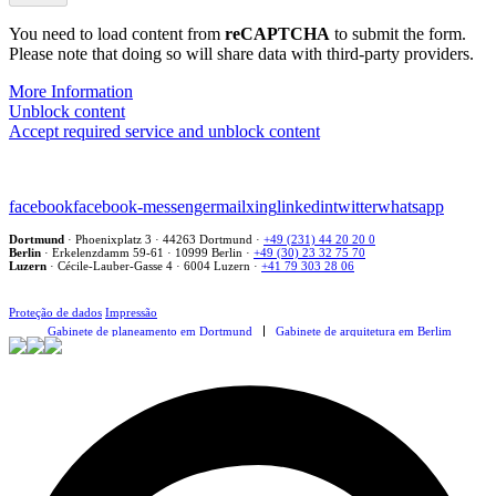
Sie
You need to load content from
dieses
reCAPTCHA
to submit the form.
Please note that doing so will share data with third-party providers.
Feld
nicht
More Information
aus.
Unblock content
Accept required service and unblock content
facebook
facebook-messenger
mail
xing
linkedin
twitter
whatsapp
Dortmund
·
Phoenixplatz 3
·
44263 Dortmund
·
+49 (231) 44 20 20 0
Berlin
·
Erkelenzdamm 59-61
·
10999 Berlin
·
+49 (30) 23 32 75 70
Luzern
·
Cécile-Lauber-Gasse 4
·
6004 Luzern
·
+41 79 303 28 06
Proteção de dados
Impressão
Gabinete de planeamento em Dortmund
Gabinete de arquitetura em Berlim