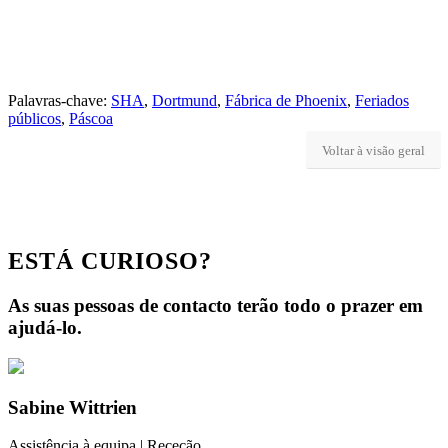
Palavras-chave:
SHA
,
Dortmund
,
Fábrica de Phoenix
,
Feriados
públicos
,
Páscoa
Voltar à visão geral
ESTÁ CURIOSO?
As suas pessoas de contacto terão todo o prazer em
ajudá-lo.
Sabine
Wittrien
Assistência à equipa | Receção