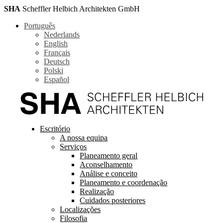
SHA
Scheffler Helbich Architekten GmbH
Português
Nederlands
English
Français
Deutsch
Polski
Español
Escritório
A nossa equipa
Serviços
Planeamento geral
Aconselhamento
Análise e conceito
Planeamento e coordenação
Realização
Cuidados posteriores
Localizações
Filosofia