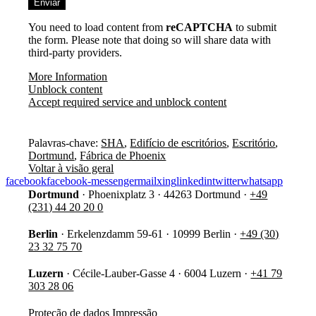
füllen
Sie
You need to load content from
dieses
reCAPTCHA
to submit
the form. Please note that doing so will share data with
Feld
third-party providers.
nicht
aus.
More Information
Unblock content
Accept required service and unblock content
Palavras-chave:
SHA
,
Edifício de escritórios
,
Escritório
,
Dortmund
,
Fábrica de Phoenix
Voltar à visão geral
facebook
facebook-messenger
mail
xing
linkedin
twitter
whatsapp
Dortmund
·
Phoenixplatz 3
·
44263 Dortmund
·
+49
(231) 44 20 20 0
Berlin
·
Erkelenzdamm 59-61
·
10999 Berlin
·
+49 (30)
23 32 75 70
Luzern
·
Cécile-Lauber-Gasse 4
·
6004 Luzern
·
+41 79
303 28 06
Proteção de dados
Impressão